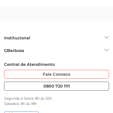
Institucional
Sobre o GBarbosa
GBarbosa
Grupo Cencosud
Trabalhe Conosco
Cartão GBarbosa
Central de Atendimento
Sobre Privacidade
Garantia Estendida
Portal do Fornecedo
Código de Ética
Fale Conosco
Nossas Lojas
Serviços
Cencosud Media
Blog GBarbosa
0800 720 1111
Black Friday
Encarte do Dia
Segunda à Sexta: 8h às 20h
Sábados: 8h às 18h