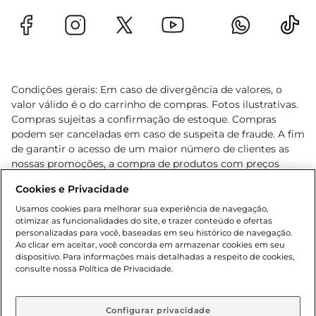
Condições gerais: Em caso de divergência de valores, o
valor válido é o do carrinho de compras. Fotos ilustrativas.
Compras sujeitas a confirmação de estoque. Compras
podem ser canceladas em caso de suspeita de fraude. A fim
de garantir o acesso de um maior número de clientes as
nossas promoções, a compra de produtos com preços
promocionais poderá ter sua quantidade limitada por
Cookies e Privacidade
cliente. Os preços, ofertas e condições são exclusivos para
o e-commerce e válidos durante o dia de hoje, podendo
Usamos cookies para melhorar sua experiência de navegação,
otimizar as funcionalidades do site, e trazer conteúdo e ofertas
sofrer alterações sem prévia notificação. Proibida a venda
personalizadas para você, baseadas em seu histórico de navegação.
de bebidas alcoólicas para menores de 18 anos, conforme
Ao clicar em aceitar, você concorda em armazenar cookies em seu
Lei n.º 8069/90, art. 81, inciso II (Estatuto da Criança e do
dispositivo. Para informações mais detalhadas a respeito de cookies,
Adolescente). Preços e condições exclusivos para o
consulte nossa Política de Privacidade.
www.gbarbosa.com.br
, podendo sofrer alterações sem
aviso prévio. O valor mínimo para as compras on-line é de
R$ 80,00.
Configurar privacidade