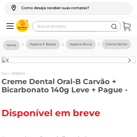
Como deseja receber suas compras?
Buscar produto
Termos mais buscados
Higiene E Beleza
Higiene Bucal
Creme Dental
geladeira
maquina lavar
fogao
:
1891859
Creme Dental Oral-B Carvão +
café
Bicarbonato 140g Leve + Pague -
cerveja
frango
Disponível em breve
leite
vinho
leite pó