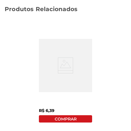
Produtos Relacionados
Gel Dental C/ Flúor
Closeup Red Hot
Proteção 360° Fresh
90g
R$
6
,
39