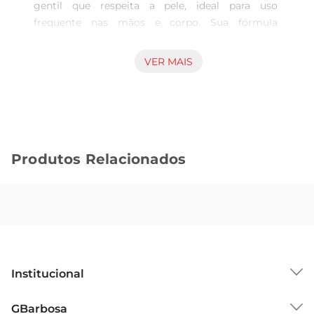
gentil que respeita a pele, ideal para uso 
frequente nas mãos e corpo. Sua fórmula 
promove uma sensação refrescante e suaviza a 
pele sem agredir, tornando a rotina de cuidado 
VER MAIS
mais agradável e confortável. Produto indicado 
para quem busca um sabonete prático, que alie 
frescor e limpeza eficiente em um frasco de 320 
ml, fácil de dosar e usar. Características e 
benefícios Com aroma leve de lavanda, o 
Produtos Relacionados
sabonete traz uma fragrância agradável que 
contribui para uma sensação de bemestar 
durante e após o banho. A textura líquida facilita a 
aplicação, proporcionando boa espalhabilidade e 
rápida absorção, que não deixa resíduos 
pegajosos. Além disso, é compatível com 
diversos tipos de pele, atendendo àqueles que 
Institucional
preferem itens com toque delicado no dia a dia. 
Indicações de uso Recomendado para limpeza 
Sobre o GBarbosa
GBarbosa
diária das mãos e corpo, o sabonete líquido é 