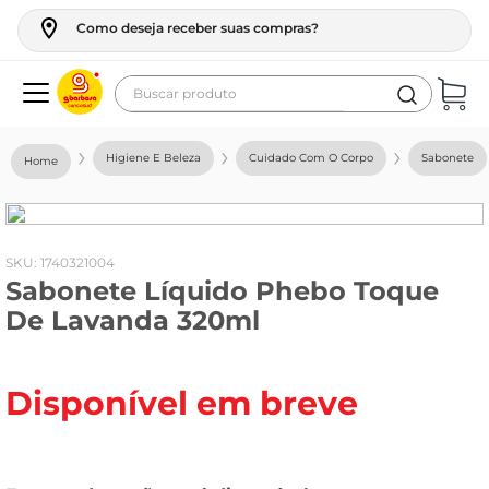
Como deseja receber suas compras?
Buscar produto
Termos mais buscados
Higiene E Beleza
Cuidado Com O Corpo
Sabonete
geladeira
maquina lavar
fogao
:
1740321004
Sabonete Líquido Phebo Toque
café
De Lavanda 320ml
cerveja
frango
Disponível em breve
vinho
leite
tv