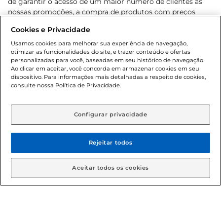
de garantir o acesso de um maior número de clientes as
nossas promoções, a compra de produtos com preços
promocionais poderá ter sua quantidade limitada por
Cookies e Privacidade
cliente. Os preços, ofertas e condições são exclusivos para
o e-commerce e válidos durante o dia de hoje, podendo
Usamos cookies para melhorar sua experiência de navegação,
otimizar as funcionalidades do site, e trazer conteúdo e ofertas
sofrer alterações sem prévia notificação. Proibida a venda
personalizadas para você, baseadas em seu histórico de navegação.
de bebidas alcoólicas para menores de 18 anos, conforme
Ao clicar em aceitar, você concorda em armazenar cookies em seu
Lei n.º 8069/90, art. 81, inciso II (Estatuto da Criança e do
dispositivo. Para informações mais detalhadas a respeito de cookies,
Adolescente). Preços e condições exclusivos para o
consulte nossa Política de Privacidade.
www.gbarbosa.com.br
, podendo sofrer alterações sem
aviso prévio. O valor mínimo para as compras on-line é de
R$ 80,00.
Configurar privacidade
Rejeitar todos
© 2026 Copyright. Todos os direitos
reservados Gbarbosa.
Aceitar todos os cookies
Cencosud Brasil Comercial SA.CNPJ sob n° 39.346.861/0350-38 .
Sediada na Av. das Nações Unidas, 12.995, 21º andar, CEP: