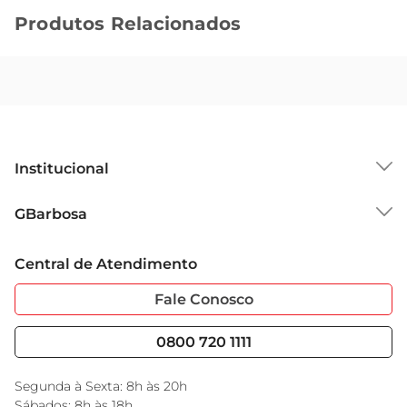
Produtos Relacionados
Institucional
Sobre o GBarbosa
GBarbosa
Grupo Cencosud
Trabalhe Conosco
Cartão GBarbosa
Central de Atendimento
Sobre Privacidade
Garantia Estendida
Portal do Fornecedo
Código de Ética
Fale Conosco
Nossas Lojas
Serviços
Cencosud Media
Blog GBarbosa
0800 720 1111
Black Friday
Encarte do Dia
Segunda à Sexta: 8h às 20h
Sábados: 8h às 18h