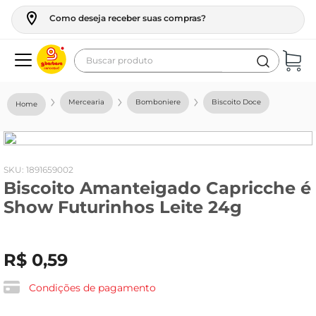
Como deseja receber suas compras?
Buscar produto
Termos mais buscados
Mercearia
Bomboniere
Biscoito Doce
geladeira
maquina lavar
fogao
:
1891659002
Biscoito Amanteigado Capricche é
café
Show Futurinhos Leite 24g
cerveja
frango
R$
0
,
59
leite
vinho
Condições de pagamento
leite pó