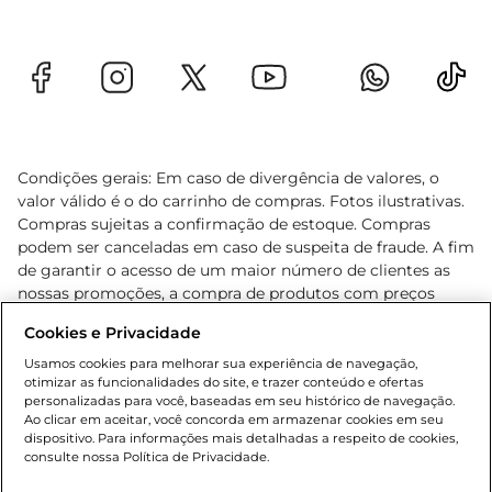
Condições gerais: Em caso de divergência de valores, o
valor válido é o do carrinho de compras. Fotos ilustrativas.
Compras sujeitas a confirmação de estoque. Compras
podem ser canceladas em caso de suspeita de fraude. A fim
de garantir o acesso de um maior número de clientes as
nossas promoções, a compra de produtos com preços
promocionais poderá ter sua quantidade limitada por
Cookies e Privacidade
cliente. Os preços, ofertas e condições são exclusivos para
o e-commerce e válidos durante o dia de hoje, podendo
Usamos cookies para melhorar sua experiência de navegação,
otimizar as funcionalidades do site, e trazer conteúdo e ofertas
sofrer alterações sem prévia notificação. Proibida a venda
personalizadas para você, baseadas em seu histórico de navegação.
de bebidas alcoólicas para menores de 18 anos, conforme
Ao clicar em aceitar, você concorda em armazenar cookies em seu
Lei n.º 8069/90, art. 81, inciso II (Estatuto da Criança e do
dispositivo. Para informações mais detalhadas a respeito de cookies,
Adolescente). Preços e condições exclusivos para o
consulte nossa Política de Privacidade.
www.gbarbosa.com.br
, podendo sofrer alterações sem