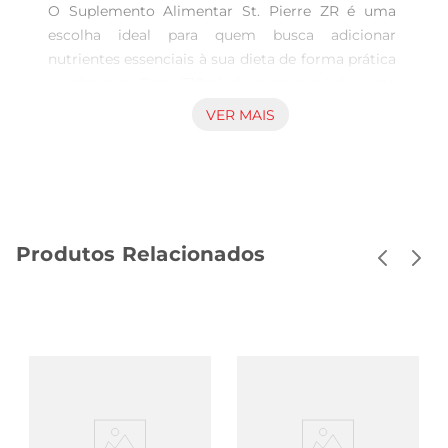
O Suplemento Alimentar St. Pierre ZR é uma 
escolha ideal para quem busca adicionar 
nutrientes essenciais à sua dieta de forma prática 
e saborosa. Com 310ml de pura nutrição, este 
suplemento é perfeito para ser consumido a 
VER MAIS
qualquer hora do dia, seja como um 
complemento nas refeições ou um lanche rápido. 
Sua fórmula foi desenvolvida para atender às 
necessidades de quem deseja manter uma 
alimentação equilibradae nutritiva.

Produtos Relacionados
Benefícios nutricionais  

Este suplemento é rico em vitaminas e minerais 
que ajudam a fortalecer o sistema imunológico e 
a proporcionar energia ao longo do dia. Com 
uma combinação de ingredientes selecionados, o 
St. Pierre ZR oferece suporte nutricional para 
quem tem um estilo de vida ativo. É uma 
excelente opção para atletas, pessoas em 
recuperação ou qualquer um que deseje melhorar 