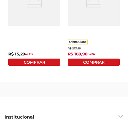
sua ingestão de nutrientes de forma prática.

Sabor irresistível  

Suplemento Alimentar
Fresh Whey Em Pó Dux
Além de seus benefícios nutricionais, o 
Em Gel Energy Dux
Frutas Vermelhas Pote
Suplemento Alimentar St. Pierre ZR se destaca 
Nutrition Sem Cafeína
450g
Caramelo Sachê 300ml
pelo seu sabor agradável. Com uma receita que 
combina ingredientes de qualidade, ele 
Oferta Clube
proporciona uma experiência de consumo 
R$
213
,
99
prazerosa. Seja no café da manhã, no lanche da 
R$
15
,
29
R$
169
,
90
no Pix
no Pix
tarde ou após o treino, você pode contar com um 
suplemento que não só nutre, mas também 
agrada ao paladar.

Modo de uso e recomendações  

Para obter os melhores resultados, recomendase 
agitar bemantes de consumir. O St. Pierre ZR 
pode ser tomado puro ou misturado a outras 
bebidas, como sucos ou smoothies, para um 
toque extrade sabor. É importante seguir as 
Institucional
orientações de uso e consultar um profissional de 
Sobre o GBarbosa