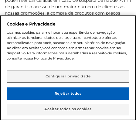
podem ser canceladas em caso de suspeita de fraude. A fim
de garantir o acesso de um maior número de clientes as
nossas promoções, a compra de produtos com preços
promocionais poderá ter sua quantidade limitada por
Cookies e Privacidade
cliente. Os preços, ofertas e condições são exclusivos para
o e-commerce e válidos durante o dia de hoje, podendo
Usamos cookies para melhorar sua experiência de navegação,
otimizar as funcionalidades do site, e trazer conteúdo e ofertas
sofrer alterações sem prévia notificação. Proibida a venda
personalizadas para você, baseadas em seu histórico de navegação.
de bebidas alcoólicas para menores de 18 anos, conforme
Ao clicar em aceitar, você concorda em armazenar cookies em seu
Lei n.º 8069/90, art. 81, inciso II (Estatuto da Criança e do
dispositivo. Para informações mais detalhadas a respeito de cookies,
Adolescente). Preços e condições exclusivos para o
consulte nossa Política de Privacidade.
www.gbarbosa.com.br
, podendo sofrer alterações sem
aviso prévio. O valor mínimo para as compras on-line é de
R$ 80,00.
Configurar privacidade
Rejeitar todos
© 2026 Copyright. Todos os direitos
reservados Gbarbosa.
Aceitar todos os cookies
Cencosud Brasil Comercial SA.CNPJ sob n° 39.346.861/0350-38 .