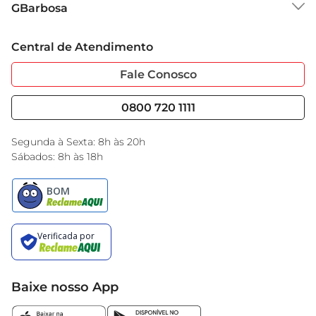
saúde antes de iniciar qualquer suplementação, 
GBarbosa
Grupo Cencosud
especialmente se você tiver condições de saúde 
Trabalhe Conosco
Cartão GBarbosa
específicas ou estiver em tratamento.

Central de Atendimento
Sobre Privacidade
Garantia Estendida
Informações adicionais  

Portal do Fornecedo
Código de Ética
O Suplemento Alimentar St. Pierre ZR vem em 
Fale Conosco
Nossas Lojas
Serviços
uma embalagem prática de 310ml, ideal para 
Cencosud Media
Blog GBarbosa
levar na bolsa ou na mochila. Seu design 
0800 720 1111
Black Friday
funcional facilita o transporte e o 
Encarte do Dia
armazenamento, garantindo que você tenha 
Segunda à Sexta: 8h às 20h
sempre à mão uma opção saudável para 
Sábados: 8h às 18h
complementar sua alimentação. Aproveite os 
benefícios desse suplemento e sinta a diferença 
na sua rotina
Baixe nosso App