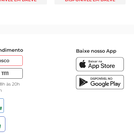
endimento
Baixe nosso App
osco
1111
 8h às 20h
h