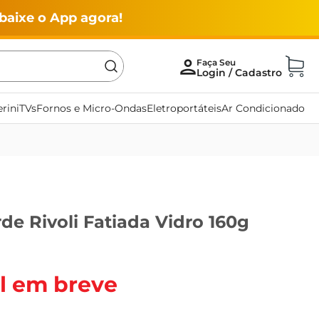
baixe o App agora!
rini
TVs
Fornos e Micro-Ondas
Eletroportáteis
Ar Condicionado
de Rivoli Fatiada Vidro 160g
l em breve