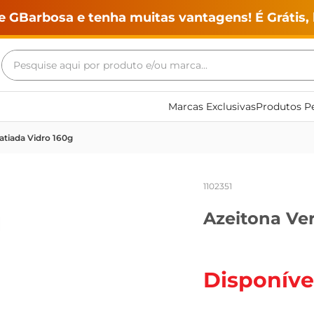
e GBarbosa e tenha muitas vantagens! É Grátis, 
Pesquise aqui por produto e/ou marca...
Termos mais buscados
Marcas Exclusivas
Produtos Pe
geladeira
Fatiada Vidro 160g
maquina lavar
fogao
1102351
café
Azeitona Ver
cerveja
frango
leite
Disponíve
vinho
leite pó