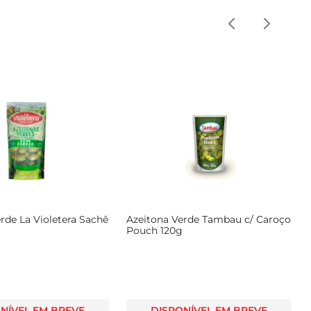
rde La Violetera Sachê
Azeitona Verde Tambau c/ Caroço
Pouch 120g
NÍVEL EM BREVE
DISPONÍVEL EM BREVE