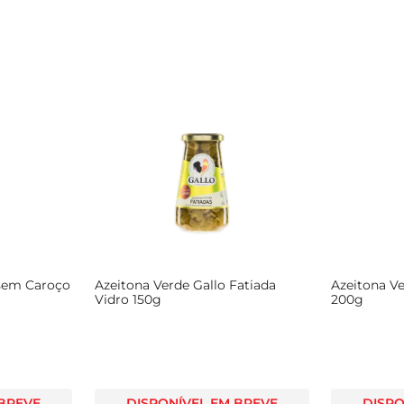
 sem Caroço
Azeitona Verde Gallo Fatiada
Azeitona Ve
Vidro 150g
200g
 BREVE
DISPONÍVEL EM BREVE
DISPO