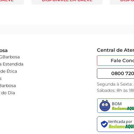
Central de At
osa
 GBarbosa
Fale Con
a Estendida
de Ética
0800 720 
s
Segunda à Sexta:
Barbosa
Sábados: 8h às 18
 do Dia