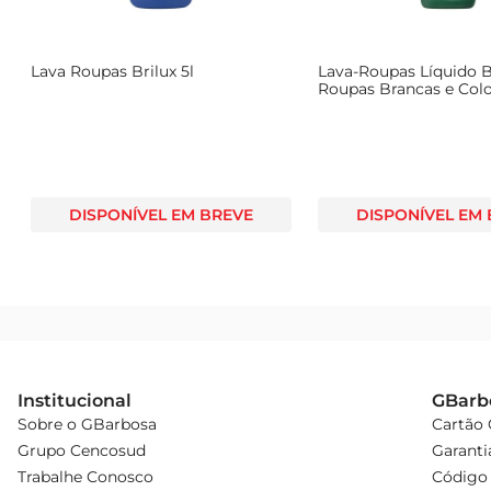
Lava Roupas Brilux 5l
Lava-Roupas Líquido B
Roupas Brancas e Colo
Higiene Total 1,8 Litros
DISPONÍVEL EM BREVE
DISPONÍVEL EM
Institucional
GBarb
Sobre o GBarbosa
Cartão
Grupo Cencosud
Garanti
Trabalhe Conosco
Código 