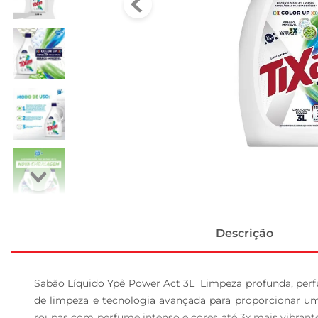
Descrição
Sabão Líquido Ypê Power Act 3L  Limpeza profunda, perf
de limpeza e tecnologia avançada para proporcionar uma
roupas com perfume intenso e cores até 3x mais vibrantes.