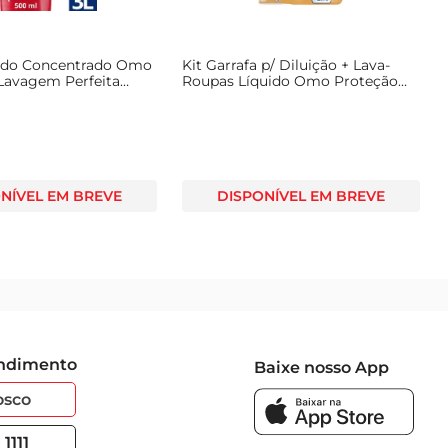
ido Concentrado Omo
Kit Garrafa p/ Diluição + Lava-
 Lavagem Perfeita
Roupas Líquido Omo Proteção
Antiodor p/ Diluir 500ml Refil
Econômico
NÍVEL EM BREVE
DISPONÍVEL EM BREVE
endimento
Baixe nosso App
osco
1111