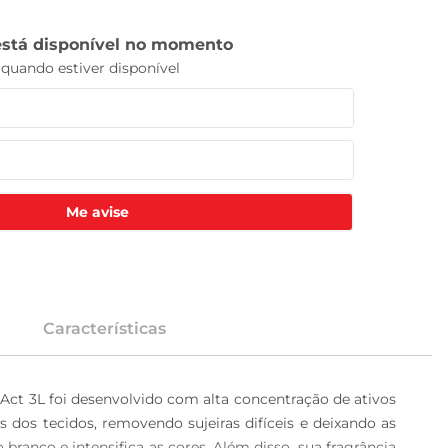
Me avise
Características
ct 3L foi desenvolvido com alta concentração de ativos 
dos tecidos, removendo sujeiras difíceis e deixando as 
branco e intensifica as cores. Além disso, sua fragrância 