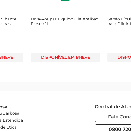
rilhante
Lava-Roupas Líquido Ola Antibac
Sabão Líqu
ridas
Frasco 1l
para Diluir
500ml
 BREVE
DISPONÍVEL EM BREVE
DISPO
Central de At
osa
 GBarbosa
Fale Con
a Estendida
de Ética
0800 720 