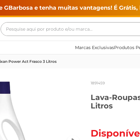
e GBarbosa e tenha muitas vantagens! É Grátis, 
Pesquise aqui por produto e/ou marca...
Termos mais buscados
Marcas Exclusivas
Produtos Pe
geladeira
xan Power Act Frasco 3 Litros
maquina lavar
fogao
1891459
café
Lava-Roupas
cerveja
Litros
frango
vinho
leite
Disponíve
tv