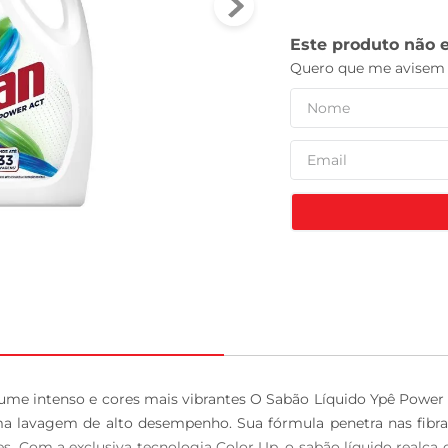
leite pó
ume intenso e cores mais vibrantes O Sabão Líquido Ypê Power A
 lavagem de alto desempenho. Sua fórmula penetra nas fibras 
 Com a exclusiva tecnologia Color Up, o sabão líquido realça o 