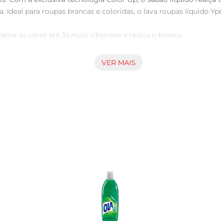
Ideal para roupas brancas e coloridas, o lava roupas líquido Yp
VER MAIS
135 ml. Versus lava roupas do mesmo fabricante