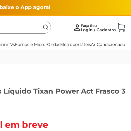
baixe o App agora!
rini
TVs
Fornos e Micro-Ondas
Eletroportáteis
Ar Condicionado
 Líquido Tixan Power Act Frasco 3
l em breve