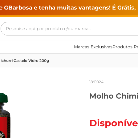
e GBarbosa e tenha muitas vantagens! É Grátis, 
Pesquise aqui por produto e/ou marca...
Termos mais buscados
Marcas Exclusivas
Produtos Pe
geladeira
churri Castelo Vidro 200g
maquina lavar
fogao
1891024
café
Molho Chimi
cerveja
frango
leite
Disponíve
vinho
leite pó