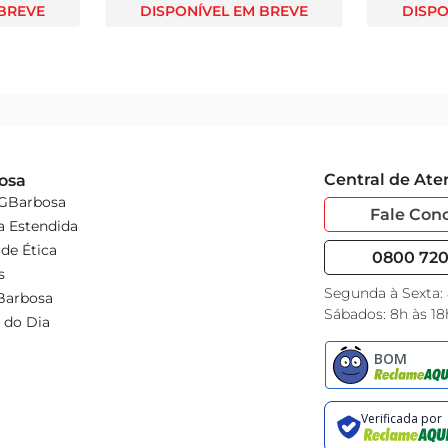
 BREVE
DISPONÍVEL EM BREVE
DISPO
Central de At
osa
 GBarbosa
Fale Con
a Estendida
de Ética
0800 720 
s
Segunda à Sexta:
Barbosa
Sábados: 8h às 18
 do Dia