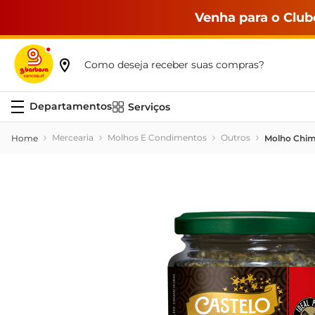
Venha para o Club
Como deseja receber suas compras?
Serviços
Mercearia
Molhos E Condimentos
Outros
Molho Chimi