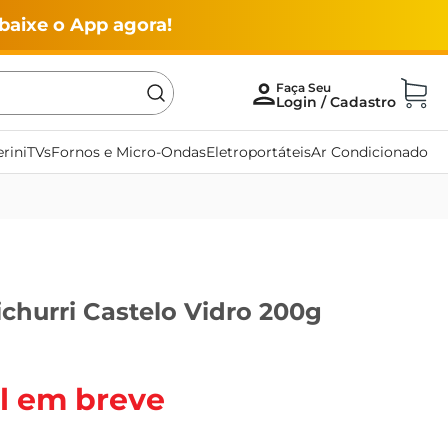
baixe o App agora!
rini
TVs
Fornos e Micro-Ondas
Eletroportáteis
Ar Condicionado
churri Castelo Vidro 200g
l em breve