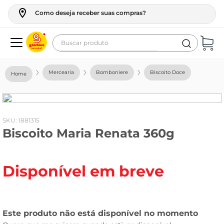
Como deseja receber suas compras?
Buscar produto
Termos mais buscados
Mercearia
Bomboniere
Biscoito Doce
geladeira
maquina lavar
fogao
:
1881315
Biscoito Maria Renata 360g
café
cerveja
Disponível em breve
frango
leite
vinho
leite pó