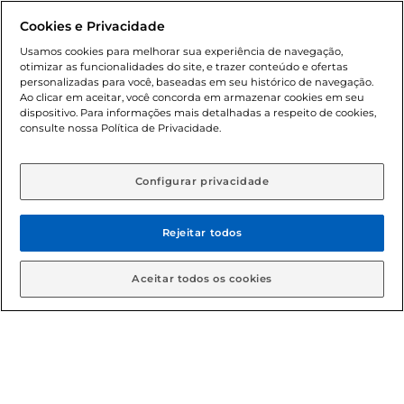
promocionais poderá ter sua quantidade limitada por
Cookies e Privacidade
cliente. Os preços, ofertas e condições são exclusivos para
o e-commerce e válidos durante o dia de hoje, podendo
Usamos cookies para melhorar sua experiência de navegação,
otimizar as funcionalidades do site, e trazer conteúdo e ofertas
sofrer alterações sem prévia notificação. Proibida a venda
personalizadas para você, baseadas em seu histórico de navegação.
de bebidas alcoólicas para menores de 18 anos, conforme
Ao clicar em aceitar, você concorda em armazenar cookies em seu
Lei n.º 8069/90, art. 81, inciso II (Estatuto da Criança e do
dispositivo. Para informações mais detalhadas a respeito de cookies,
Adolescente). Preços e condições exclusivos para o
consulte nossa Política de Privacidade.
www.gbarbosa.com.br
, podendo sofrer alterações sem
aviso prévio. O valor mínimo para as compras on-line é de
R$ 80,00.
Configurar privacidade
Rejeitar todos
© 2026 Copyright. Todos os direitos
reservados Gbarbosa.
Aceitar todos os cookies
Cencosud Brasil Comercial SA.CNPJ sob n° 39.346.861/0350-38 .
Sediada na Av. das Nações Unidas, 12.995, 21º andar, CEP:
04.578-000, Bairro Brooklin Paulista, na cidade de São Paulo -