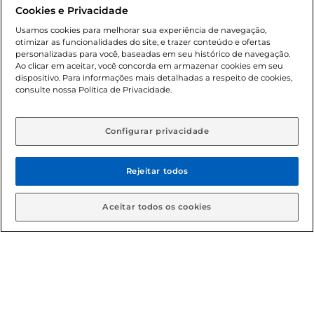
promocionais poderá ter sua quantidade limitada por
Cookies e Privacidade
cliente. Os preços, ofertas e condições são exclusivos para
o e-commerce e válidos durante o dia de hoje, podendo
Usamos cookies para melhorar sua experiência de navegação,
otimizar as funcionalidades do site, e trazer conteúdo e ofertas
sofrer alterações sem prévia notificação. Proibida a venda
personalizadas para você, baseadas em seu histórico de navegação.
de bebidas alcoólicas para menores de 18 anos, conforme
Ao clicar em aceitar, você concorda em armazenar cookies em seu
Lei n.º 8069/90, art. 81, inciso II (Estatuto da Criança e do
dispositivo. Para informações mais detalhadas a respeito de cookies,
Adolescente). Preços e condições exclusivos para o
consulte nossa Política de Privacidade.
www.gbarbosa.com.br
, podendo sofrer alterações sem
aviso prévio. O valor mínimo para as compras on-line é de
R$ 80,00.
Configurar privacidade
Rejeitar todos
© 2026 Copyright. Todos os direitos
reservados Gbarbosa.
Aceitar todos os cookies
Cencosud Brasil Comercial SA.CNPJ sob n° 39.346.861/0350-38 .
Sediada na Av. das Nações Unidas, 12.995, 21º andar, CEP:
04.578-000, Bairro Brooklin Paulista, na cidade de São Paulo -
SP.