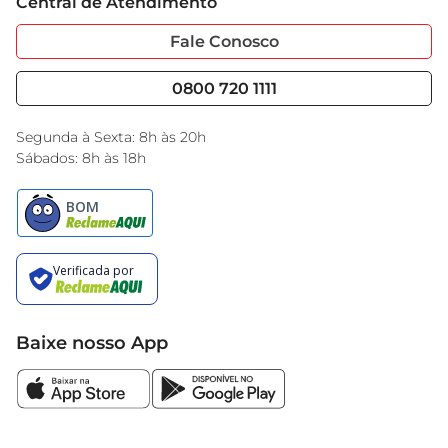
Central de Atendimento
Sobre Privacidade
Garantia Estendida
Portal do Fornecedo
Código de Ética
Fale Conosco
Nossas Lojas
Serviços
Cencosud Media
Blog GBarbosa
0800 720 1111
Black Friday
Encarte do Dia
Segunda à Sexta: 8h às 20h
Sábados: 8h às 18h
Baixe nosso App