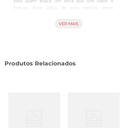
para quem busca um doce que une sabor e 
textura. Com 250g de pura maciez, esses 
marshmallows na cor rosa são ideais paraalegrar 
qualquer ocasião, seja em festas, reuniões 
VER MAIS
familiares ou como um agrado no dia a dia. Sua 
consistência leve e fofinha proporciona uma 
experiência única a cada mordida, fazendo com 
que seja difícil resistir a mais um.

Versatilidade em Usos  

Produtos Relacionados
Além de serem deliciosos consumidos sozinhos, 
os marshmallows Fini Torcão podem ser 
utilizados de diversas maneiras. Experimente 
adicionálos a receitas de sobremesas, como 
bolos, tortas ou até mesmo em um fondue. Eles 
também são ótimos para complementar um 
lanche, trazendo umtoque especial a pipocas ou 
sorvetes. A criatividade é o limite para aproveitar 
essa iguaria

Qualidade e Sabor Garantidos  
