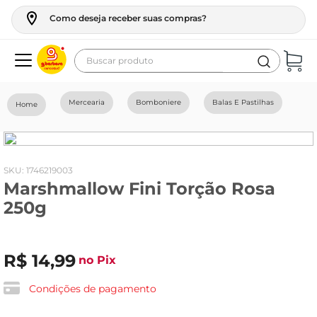
Como deseja receber suas compras?
Buscar produto
Termos mais buscados
Mercearia
Bomboniere
Balas E Pastilhas
geladeira
maquina lavar
fogao
:
1746219003
Marshmallow Fini Torção Rosa
café
250g
cerveja
frango
R$
14
,
99
no Pix
leite
vinho
Condições de pagamento
celular