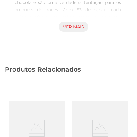
chocolate são uma verdadeira tentação para os 
amantes de doces. Com 53 de cacau, cada 
unidade oferece um sabor intenso e marcante, 
envolvendo o paladar em uma experiência rica e 
VER MAIS
sofisticada. Ideal para momentos de prazer,essas 
balas são uma ótima escolha para acompanhar o 
café ou para saborear em qualquer hora do dia.

Textura e Qualidade   

Cada bala da linha Butter Toffees é feita com 
Produtos Relacionados
ingredientes selecionados, trazendo a maciez da 
toffee combinada com a cremosidade do 
recheiode chocolate trufado. A união perfeita 
entre crocância e derretimento proporciona uma 
sensação única a cada mordida, garantindo 
quevocê queira repetir a dose. Além disso, a 
embalagem de 90g é ideal para compartilhar, 
podendo ser despejada em uma tigela em 
encontros familiares ou em festas com amigos.

Acompanhamento Perfeito  
