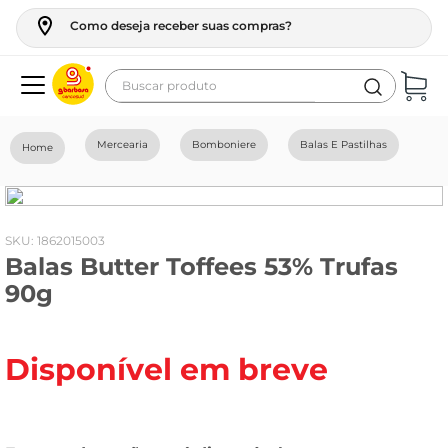
Como deseja receber suas compras?
Buscar produto
Termos mais buscados
Mercearia
Bomboniere
Balas E Pastilhas
geladeira
maquina lavar
fogao
:
1862015003
Balas Butter Toffees 53% Trufas
café
90g
cerveja
frango
Disponível em breve
leite
vinho
leite pó