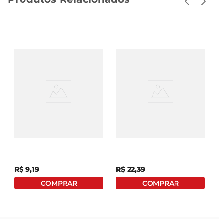
Cúrcuma Em Pó
Tempero Para Air Fryer
Bombay CT 40g
BR Spices Vegetais
Vidro 60g
R$
9
,
19
R$
22
,
39