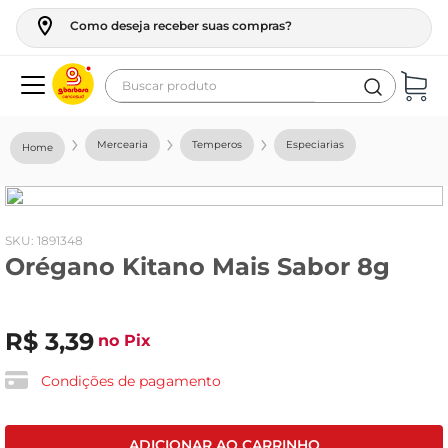
Como deseja receber suas compras?
Buscar produto
Termos mais buscados
Mercearia
Temperos
Especiarias
geladeira
maquina lavar
fogao
:
1891348
Orégano Kitano Mais Sabor 8g
café
cerveja
R$
3
,
39
frango
no Pix
vinho
Condições de pagamento
leite
tv
ADICIONAR AO CARRINHO