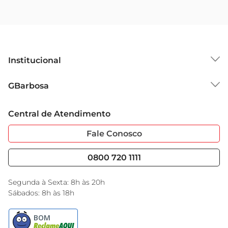
Institucional
Sobre o GBarbosa
GBarbosa
Grupo Cencosud
Trabalhe Conosco
Cartão GBarbosa
Central de Atendimento
Sobre Privacidade
Garantia Estendida
Portal do Fornecedo
Código de Ética
Fale Conosco
Nossas Lojas
Serviços
Cencosud Media
Blog GBarbosa
0800 720 1111
Black Friday
Encarte do Dia
Segunda à Sexta: 8h às 20h
Sábados: 8h às 18h