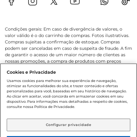
Condições gerais: Em caso de divergência de valores, o
valor válido é o do carrinho de compras. Fotos ilustrativas.
Compras sujeitas a confirmação de estoque. Compras
podem ser canceladas em caso de suspeita de fraude. A fim
de garantir o acesso de um maior número de clientes as
nossas promoções, a compra de produtos com preços
promocionais poderá ter sua quantidade limitada por
Cookies e Privacidade
cliente. Os preços, ofertas e condições são exclusivos para
o e-commerce e válidos durante o dia de hoje, podendo
Usamos cookies para melhorar sua experiência de navegação,
otimizar as funcionalidades do site, e trazer conteúdo e ofertas
sofrer alterações sem prévia notificação. Proibida a venda
personalizadas para você, baseadas em seu histórico de navegação.
de bebidas alcoólicas para menores de 18 anos, conforme
Ao clicar em aceitar, você concorda em armazenar cookies em seu
Lei n.º 8069/90, art. 81, inciso II (Estatuto da Criança e do
dispositivo. Para informações mais detalhadas a respeito de cookies,
Adolescente). Preços e condições exclusivos para o
consulte nossa Política de Privacidade.
www.gbarbosa.com.br
, podendo sofrer alterações sem
aviso prévio. O valor mínimo para as compras on-line é de
R$ 80,00.
Configurar privacidade