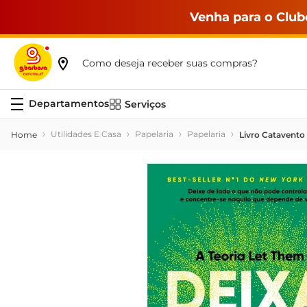
Venha para o Club
Como deseja receber suas compras?
Serviços
Utilidades E Casa
Papelaria
Papelaria
Livro Catavento 