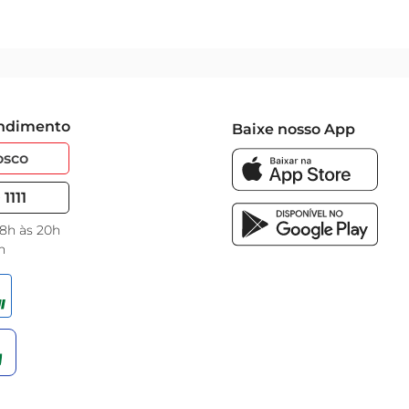
endimento
Baixe nosso App
osco
1111
 8h às 20h
h