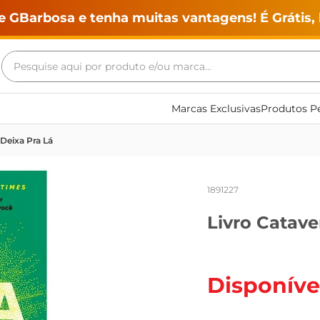
e GBarbosa e tenha muitas vantagens! É Grátis, 
Pesquise aqui por produto e/ou marca...
Termos mais buscados
Marcas Exclusivas
Produtos Pe
geladeira
Deixa Pra Lá
maquina lavar
fogao
1891227
café
Livro Catave
cerveja
frango
leite
Disponíve
vinho
leite pó