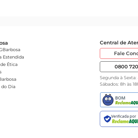
Central de At
osa
 GBarbosa
Fale Con
a Estendida
de Ética
0800 720 
s
Segunda à Sexta:
Barbosa
Sábados: 8h às 18
 do Dia