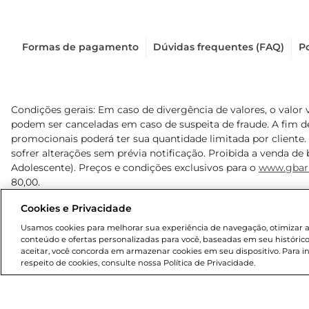
Formas de pagamento
Dúvidas frequentes (FAQ)
Po
Condições gerais: Em caso de divergência de valores, o valor 
podem ser canceladas em caso de suspeita de fraude. A fim 
promocionais poderá ter sua quantidade limitada por cliente.
sofrer alterações sem prévia notificação. Proibida a venda de b
Adolescente). Preços e condições exclusivos para o
www.gbar
80,00.
Cookies e Privacidade
© 2025 Copyright. Todos os direitos reservados Gbarbosa.
Usamos cookies para melhorar sua experiência de navegação, otimizar as 
conteúdo e ofertas personalizadas para você, baseadas em seu histórico
aceitar, você concorda em armazenar cookies em seu dispositivo. Para 
respeito de cookies, consulte nossa Política de Privacidade.
Cencosud Brasil Comercial SA.CNPJ sob n° 39.346.861/0350-3