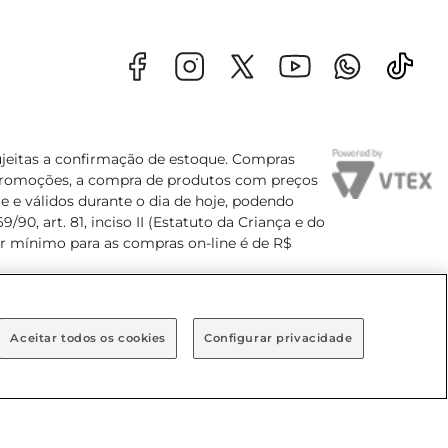
sujeitas a confirmação de estoque. Compras
s promoções, a compra de produtos com preços
e e válidos durante o dia de hoje, podendo
90, art. 81, inciso II (Estatuto da Criança e do
lor mínimo para as compras on-line é de R$
Aceitar todos os cookies
Configurar privacidade
Bairro Brooklin Paulista, na cidade de São Paulo - SP.