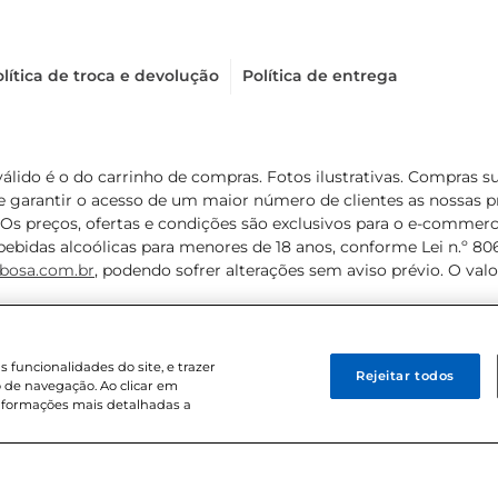
lítica de troca e devolução
Política de entrega
válido é o do carrinho de compras. Fotos ilustrativas. Compras 
de garantir o acesso de um maior número de clientes as nossa
 Os preços, ofertas e condições são exclusivos para o e-commerc
ebidas alcoólicas para menores de 18 anos, conforme Lei n.º 8069/
bosa.com.br
, podendo sofrer alterações sem aviso prévio. O va
funcionalidades do site, e trazer
Rejeitar todos
 de navegação. Ao clicar em
informações mais detalhadas a
8 . Sediada na Av. das Nações Unidas, 12.995, 21º andar, CEP: 04.578-000, 