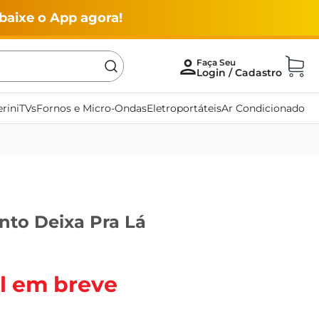
baixe o App agora!
rini
TVs
Fornos e Micro-Ondas
Eletroportáteis
Ar Condicionado
nto Deixa Pra Lá
l em breve