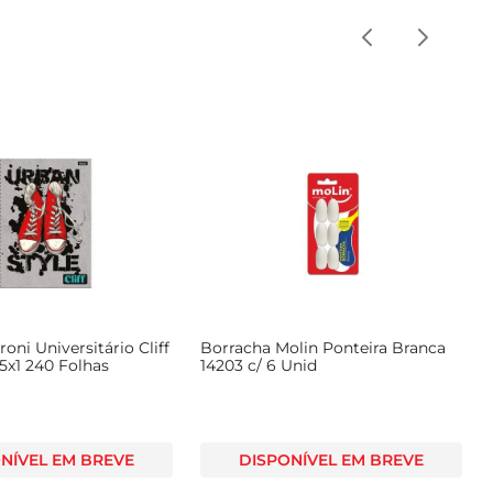
oni Universitário Cliff
Borracha Molin Ponteira Branca
5x1 240 Folhas
14203 c/ 6 Unid
NÍVEL EM BREVE
DISPONÍVEL EM BREVE