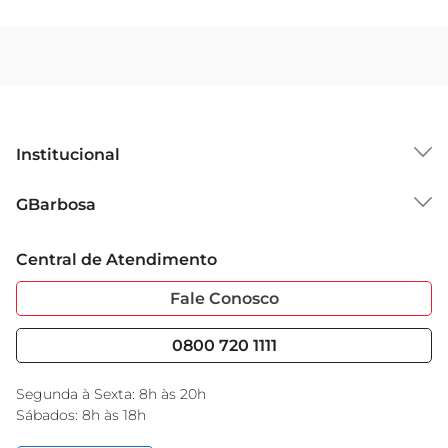
Institucional
Sobre o GBarbosa
GBarbosa
Grupo Cencosud
Trabalhe Conosco
Cartão GBarbosa
Central de Atendimento
Sobre Privacidade
Garantia Estendida
Portal do Fornecedo
Código de Ética
Fale Conosco
Nossas Lojas
Serviços
Cencosud Media
Blog GBarbosa
0800 720 1111
Black Friday
Encarte do Dia
Segunda à Sexta: 8h às 20h
Sábados: 8h às 18h