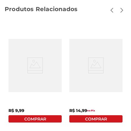
Produtos Relacionados
Tubes Fini Tubinhos Uva
Marshmallow Fini
Cítrico 80g
Torção Azul 250g
R$
9
,
99
R$
14
,
99
no Pix