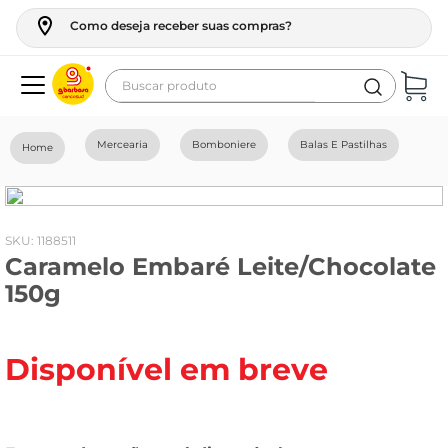
Como deseja receber suas compras?
Buscar produto
Termos mais buscados
Mercearia
Bomboniere
Balas E Pastilhas
geladeira
maquina lavar
fogao
:
1188511
Caramelo Embaré Leite/Chocolate
café
150g
cerveja
frango
Disponível em breve
leite
vinho
leite pó