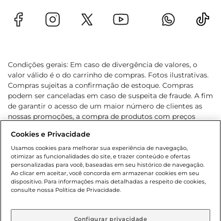
Condições gerais: Em caso de divergência de valores, o
valor válido é o do carrinho de compras. Fotos ilustrativas.
Compras sujeitas a confirmação de estoque. Compras
podem ser canceladas em caso de suspeita de fraude. A fim
de garantir o acesso de um maior número de clientes as
nossas promoções, a compra de produtos com preços
promocionais poderá ter sua quantidade limitada por
Cookies e Privacidade
cliente. Os preços, ofertas e condições são exclusivos para
o e-commerce e válidos durante o dia de hoje, podendo
Usamos cookies para melhorar sua experiência de navegação,
otimizar as funcionalidades do site, e trazer conteúdo e ofertas
sofrer alterações sem prévia notificação. Proibida a venda
personalizadas para você, baseadas em seu histórico de navegação.
de bebidas alcoólicas para menores de 18 anos, conforme
Ao clicar em aceitar, você concorda em armazenar cookies em seu
Lei n.º 8069/90, art. 81, inciso II (Estatuto da Criança e do
dispositivo. Para informações mais detalhadas a respeito de cookies,
Adolescente). Preços e condições exclusivos para o
consulte nossa Política de Privacidade.
www.gbarbosa.com.br
, podendo sofrer alterações sem
aviso prévio. O valor mínimo para as compras on-line é de
R$ 80,00.
Configurar privacidade