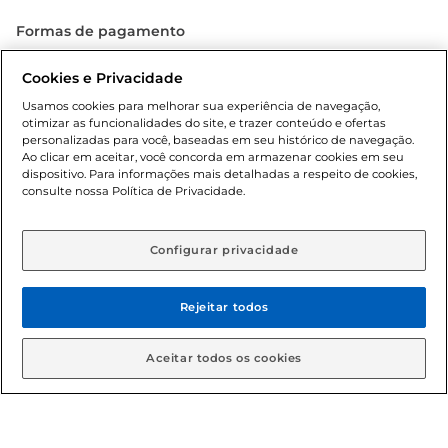
Formas de pagamento
Dúvidas frequentes (FAQ)
Cookies e Privacidade
Usamos cookies para melhorar sua experiência de navegação,
Política de troca e devolução
otimizar as funcionalidades do site, e trazer conteúdo e ofertas
personalizadas para você, baseadas em seu histórico de navegação.
Política de entrega
Ao clicar em aceitar, você concorda em armazenar cookies em seu
dispositivo. Para informações mais detalhadas a respeito de cookies,
consulte nossa Política de Privacidade.
Configurar privacidade
Rejeitar todos
Condições gerais: Em caso de divergência de valores, o
valor válido é o do carrinho de compras. Fotos ilustrativas.
Aceitar todos os cookies
Compras sujeitas a confirmação de estoque. Compras
podem ser canceladas em caso de suspeita de fraude. A fim
de garantir o acesso de um maior número de clientes as
nossas promoções, a compra de produtos com preços