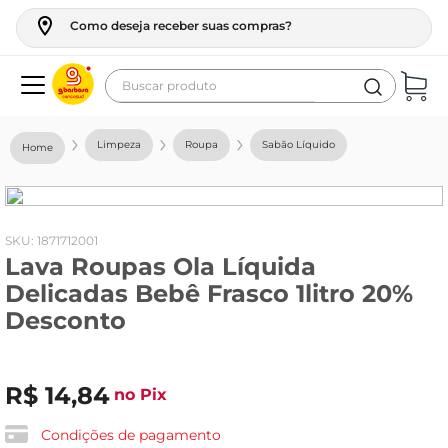
Como deseja receber suas compras?
Buscar produto
Termos mais buscados
Limpeza
Roupa
Sabão Líquido
geladeira
maquina lavar
fogao
:
1871712001
Lava Roupas Ola Líquida
café
Delicadas Bebê Frasco 1litro 20%
cerveja
Desconto
frango
leite
R$
14
,
84
no Pix
vinho
Condições de pagamento
leite pó