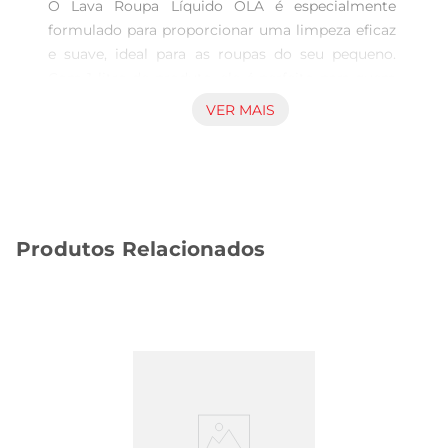
O Lava Roupa Líquido OLA é especialmente 
formulado para proporcionar uma limpeza eficaz 
e suave, ideal para as roupas do seu pequeno. 
Com 1 litro de produto, ele é perfeito para quem 
busca um cuidado extra na hora de lavar as peças 
VER MAIS
mais delicadas. Sua fórmula é desenvolvidapara 
remover manchas e sujeiras, mantendo as roupas 
sempre frescas e cheirosas, sem agredir a pele 
sensível dos bebês.

Fórmula concentrada e eficiente  

Produtos Relacionados
Com 20 de desconto, o Lava Roupa OLA oferece 
uma solução econômica e prática para o dia a dia. 
Sua fórmula concentrada garante que uma 
pequena quantidade do produto seja suficiente 
para uma lavagem completa, otimizando o uso e 
garantindo que suas roupas fiquem limpas e 
macias. A eficácia do produto se reflete na 
facilidade de remoção de sujeiras, 
proporcionando resultados impecáveis em cada 