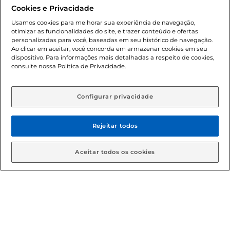
promocionais poderá ter sua quantidade limitada por
Cookies e Privacidade
cliente. Os preços, ofertas e condições são exclusivos para
o e-commerce e válidos durante o dia de hoje, podendo
Usamos cookies para melhorar sua experiência de navegação,
otimizar as funcionalidades do site, e trazer conteúdo e ofertas
sofrer alterações sem prévia notificação. Proibida a venda
personalizadas para você, baseadas em seu histórico de navegação.
de bebidas alcoólicas para menores de 18 anos, conforme
Ao clicar em aceitar, você concorda em armazenar cookies em seu
Lei n.º 8069/90, art. 81, inciso II (Estatuto da Criança e do
dispositivo. Para informações mais detalhadas a respeito de cookies,
Adolescente). Preços e condições exclusivos para o
consulte nossa Política de Privacidade.
www.gbarbosa.com.br
, podendo sofrer alterações sem
aviso prévio. O valor mínimo para as compras on-line é de
R$ 80,00.
Configurar privacidade
Rejeitar todos
© 2026 Copyright. Todos os direitos
reservados Gbarbosa.
Aceitar todos os cookies
Cencosud Brasil Comercial SA.CNPJ sob n° 39.346.861/0350-38 .
Sediada na Av. das Nações Unidas, 12.995, 21º andar, CEP:
04.578-000, Bairro Brooklin Paulista, na cidade de São Paulo -
SP.