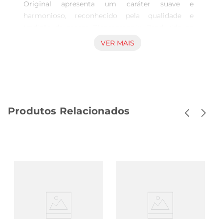
Original apresenta um caráter suave e 
harmonioso, reconhecido pela qualidade e 
tradição da marca Glenmorangie. Produzido na 
Escócia, este whisky single malt é apreciado por 
VER MAIS
seu sabor equilibrado, resultado de umprocesso 
cuidadoso de seleção e maturação que valoriza as 
notas frutadas e a textura sedosa. Indicado para 
quem busca uma experiência refinada e versátil, 
pode ser degustado puro ou em momentos de 
Produtos Relacionados
convívio que pedem uma bebida com presença 
marcante e agradável. Processo de produção e 
maturação Este single malt é fruto do 
envelhecimento em barris de carvalho branco 
americano, que contribuem para o 
desenvolvimento de sabores complexos sem 
perder a leveza. O tempo de maturação e a 
destilação dedicada promovem o equilíbrio entre 
doçura e notas sutilmente amadeiradas, 
permitindo uma degustação fluida e envolvente. 