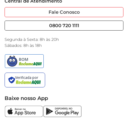
Central de Atendimento
Sobre Privacidade
Garantia Estendida
Portal do Fornecedo
Código de Ética
Fale Conosco
Nossas Lojas
Serviços
Cencosud Media
Blog GBarbosa
0800 720 1111
Black Friday
Encarte do Dia
Segunda à Sexta: 8h às 20h
Sábados: 8h às 18h
Baixe nosso App