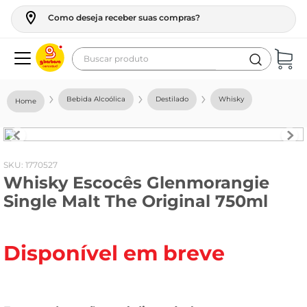
Como deseja receber suas compras?
Buscar produto
Termos mais buscados
Bebida Alcoólica
Destilado
Whisky
geladeira
maquina lavar
fogao
:
1770527
Whisky Escocês Glenmorangie
café
Single Malt The Original 750ml
cerveja
frango
Disponível em breve
vinho
leite
tv