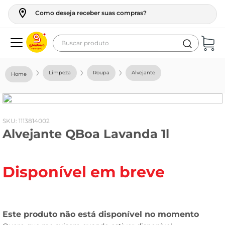
Como deseja receber suas compras?
Buscar produto
Termos mais buscados
Limpeza
Roupa
Alvejante
geladeira
maquina lavar
fogao
:
1113814002
Alvejante QBoa Lavanda 1l
café
cerveja
Disponível em breve
frango
vinho
leite
tv