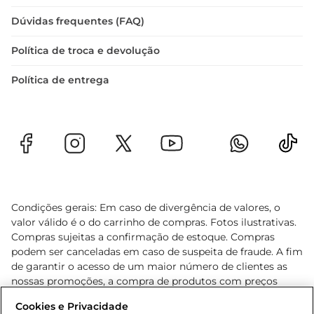
Dúvidas frequentes (FAQ)
Política de troca e devolução
Política de entrega
Condições gerais: Em caso de divergência de valores, o
valor válido é o do carrinho de compras. Fotos ilustrativas.
Compras sujeitas a confirmação de estoque. Compras
podem ser canceladas em caso de suspeita de fraude. A fim
de garantir o acesso de um maior número de clientes as
nossas promoções, a compra de produtos com preços
promocionais poderá ter sua quantidade limitada por
Cookies e Privacidade
cliente. Os preços, ofertas e condições são exclusivos para