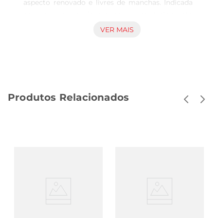
aspecto renovado e livres de manchas. Indicada 
para o uso em lavaroupas e no tratamento 
manual, a fórmula ajuda a eliminar sujeiras 
VER MAIS
difíceis sem agredir as fibras, preservando a 
qualidade dos tecidos ao longo do tempo. Além 
disso, o produto conta com fragrância de lavanda 
que confere um toque delicado e agradável às 
peças, deixando uma impressão de frescor após a 
Produtos Relacionados
lavagem. Versatilidade e aplicação O alvejante 
pode ser aplicado em diferentes tipos de roupa 
branca ou claras, contribuindo para intensificar o 
brilho e o branco das fibras. Seu uso é indicado 
em roupas do dia a dia, roupas de cama, mesa e 
banho, ajudando a manter a aparência e a 
limpeza mesmo após múltiplas lavagens. É 
importante seguir as instruções de uso para 
garantir o melhor desempenho e segurança das 
peças. Segurança e qualidade Com a marca 
QBoa, o alvejante apresenta qualidade 