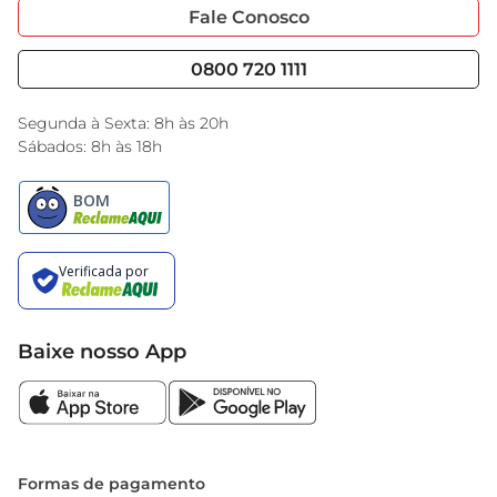
Portal do Fornecedo
Código de Ética
Fale Conosco
Nossas Lojas
Serviços
Cencosud Media
Blog GBarbosa
0800 720 1111
Black Friday
Encarte do Dia
Segunda à Sexta: 8h às 20h
Sábados: 8h às 18h
Baixe nosso App
Formas de pagamento