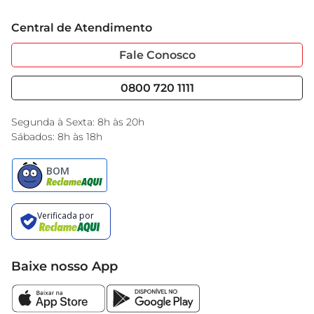
Trabalhe Conosco
Cartão GBarbosa
Central de Atendimento
Sobre Privacidade
Garantia Estendida
Portal do Fornecedo
Código de Ética
Fale Conosco
Nossas Lojas
Serviços
Cencosud Media
Blog GBarbosa
0800 720 1111
Black Friday
Encarte do Dia
Segunda à Sexta: 8h às 20h
Sábados: 8h às 18h
Baixe nosso App