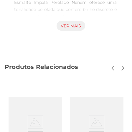
Esmalte Impala Perolado Neném oferece uma 
tonalidade perolada que confere brilho discreto e 
charme natural às unhas, perfeito para quem 
prefere um visual leve e versátil. Indicado para 
VER MAIS
uso na manicure, permite criar novas 
combinações de estilo e valorizar a apresentação 
das mãos em diferentes ocasiões. Características 
e aplicação O esmalte destacasepela 
pigmentação uniforme e pela facilidade na 
Produtos Relacionados
aplicação, garantindo cobertura agradável 
mesmo com poucas camadas. Com volume de 
7,5ml, o frasco é adequado para uso individual ou 
complementar outras cores na coleção pessoal. 
Seu acabamento perolado proporciona umtoque 
de luminosidade que reflete a luz com suavidade, 
criando efeito visual elegante sem exageros. 
Versatilidade e cuidado Durantea aplicação, pode 
ser combinado com diferentes técnicas e estilos 
de manicure, atendendo às preferências que vão 