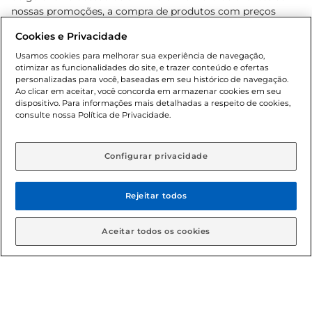
nossas promoções, a compra de produtos com preços
promocionais poderá ter sua quantidade limitada por
Cookies e Privacidade
cliente. Os preços, ofertas e condições são exclusivos para
o e-commerce e válidos durante o dia de hoje, podendo
Usamos cookies para melhorar sua experiência de navegação,
otimizar as funcionalidades do site, e trazer conteúdo e ofertas
sofrer alterações sem prévia notificação. Proibida a venda
personalizadas para você, baseadas em seu histórico de navegação.
de bebidas alcoólicas para menores de 18 anos, conforme
Ao clicar em aceitar, você concorda em armazenar cookies em seu
Lei n.º 8069/90, art. 81, inciso II (Estatuto da Criança e do
dispositivo. Para informações mais detalhadas a respeito de cookies,
Adolescente). Preços e condições exclusivos para o
consulte nossa Política de Privacidade.
www.gbarbosa.com.br
, podendo sofrer alterações sem
aviso prévio. O valor mínimo para as compras on-line é de
R$ 80,00.
Configurar privacidade
Rejeitar todos
© 2026 Copyright. Todos os direitos
reservados Gbarbosa.
Aceitar todos os cookies
Cencosud Brasil Comercial SA.CNPJ sob n° 39.346.861/0350-38 .
Sediada na Av. das Nações Unidas, 12.995, 21º andar, CEP: