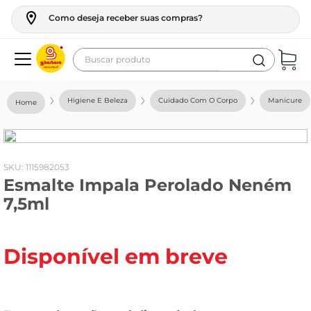
Como deseja receber suas compras?
Buscar produto
Termos mais buscados
Higiene E Beleza
Cuidado Com O Corpo
Manicure
geladeira
maquina lavar
fogao
:
1115982053
Esmalte Impala Perolado Neném
café
7,5ml
cerveja
frango
Disponível em breve
vinho
leite
tv