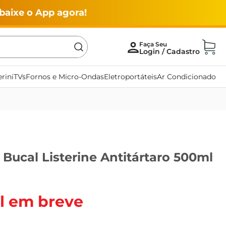
baixe o App agora!
rini
TVs
Fornos e Micro-Ondas
Eletroportáteis
Ar Condicionado
 Bucal Listerine Antitártaro 500ml
l em breve