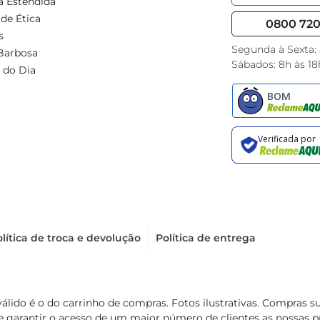
a Estendida
de Ética
0800 720 
s
Segunda à Sexta:
Barbosa
Sábados: 8h às 18
 do Dia
lítica de troca e devolução
Política de entrega
válido é o do carrinho de compras. Fotos ilustrativas. Compras 
de garantir o acesso de um maior número de clientes as nossa