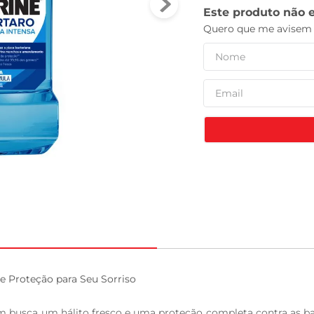
tv
e Proteção para Seu Sorriso

quem busca um hálito fresco e uma proteção completa contra as 