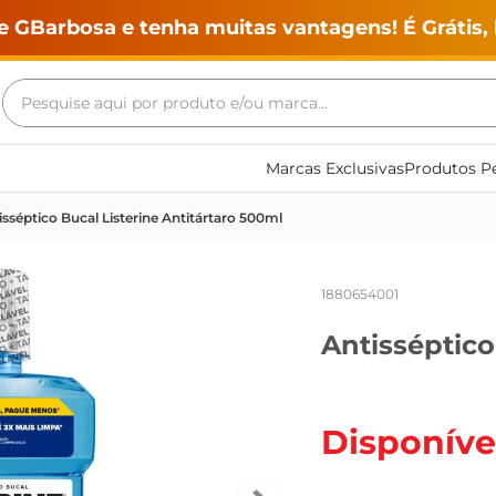
e GBarbosa e tenha muitas vantagens! É Grátis, 
Pesquise aqui por produto e/ou marca...
Termos mais buscados
Marcas Exclusivas
Produtos Pe
geladeira
isséptico Bucal Listerine Antitártaro 500ml
maquina lavar
fogao
1880654001
café
Antisséptico
cerveja
frango
leite
Disponíve
vinho
leite pó