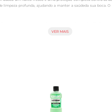
e limpeza profunda, ajudando a manter a saúdeda sua boca. O 
tes, o Listerine atua diretamente nas áreas de difícil aces
a ação antisséptica é eficaz e rápida, proporcionando uma prote
VER MAIS
do antisséptico após a escovação dos dentes. Basta diluir 2
tribuindo para um sorriso saudável e confiante.

 500ml, ideal para uso prolongado. Sua fórmula é livre de ál
rática e fácil de armazenar, perfeita para ter sempre à mão em 