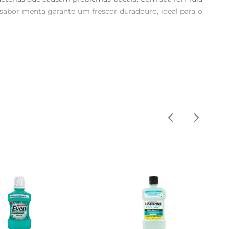
sabor menta garante um frescor duradouro, ideal para o 
so da boca, eliminando até 99 das bactérias que podem 
ção que vai além da escovação.

0ml em água e bochechar por 30 segundos. Essa prática 
cool, tornandoo uma opção mais suave para o dia a dia, 
casa ou levar na bolsa.