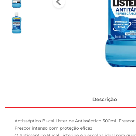
Descrição
Antisséptico Bucal Listerine Antisséptico 500ml  Frescor 
Frescor intenso com proteção eficaz  

O Antisséptico Bucal Listerine é a escolha ideal para 