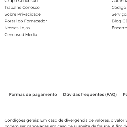
Grupo Cencosud
Garanti
Trabalhe Conosco
Código 
Sobre Privacidade
Serviço
Portal do Fornecedor
Blog G
Nossas Lojas
Encarte
Cencosud Media
Formas de pagamento
Dúvidas frequentes (FAQ)
Po
Condições gerais: Em caso de divergência de valores, o valor 
podem ser canceladas em caso de suspeita de fraude. A fim 