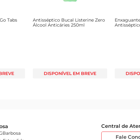
 Go Tabs
Antisséptico Bucal Listerine Zero
Enxaguante
Álcool Anticáries 250ml
Antissépti
 BREVE
DISPONÍVEL EM BREVE
DISPO
Central de At
osa
 GBarbosa
Fale Con