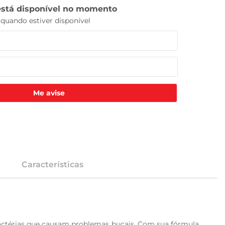
Me avise
Características
bactérias que causam problemas bucais. Com sua fórmula 