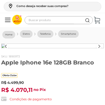
Como deseja receber suas compras?
Buscar produto
Termos mais buscados
Eletro
Telefonia
Smartphone
geladeira
maquina lavar
fogao
:
1890973
Apple Iphone 16e 128GB Branco
café
cerveja
Oferta Clube
frango
R$
4
.
499
,
90
leite
R$
4
.
070
,
11
no Pix
vinho
Condições de pagamento
leite pó