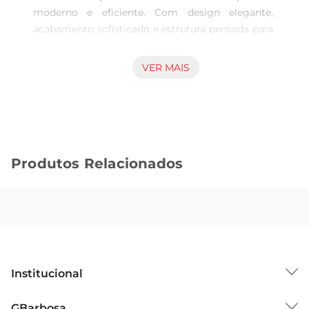
moderno e eficiente. Com design elegante, 
acabamento sofisticado e estrutura pensada para 
o uso diário,é ideal para quem busca tecnologia 
confiável em todos os momentos.

VER MAIS
Equipado com processador de alta performance, 
garante rapidez na navegação, excelente resposta 
em aplicativos, fluidez em multitarefas e ótimo 
desempenho para entretenimento e 
produtividade. Sua tela de alta definição 
Produtos Relacionados
proporciona imagens nítidas, cores vivas e 
excelente experiência visual para vídeos, jogos, 
leitura e redes sociais.

O conjunto de câmeras oferece registros com 
ótima qualidade, capturando fotos detalhadas e 
vídeos com clareza em diferentesambientes. 
Conta ainda com recursos inteligentes de 
Institucional
imagem que ajudam a melhorar 
automaticamente as capturas. Os 128GB de 
Sobre o GBarbosa
GBarbosa