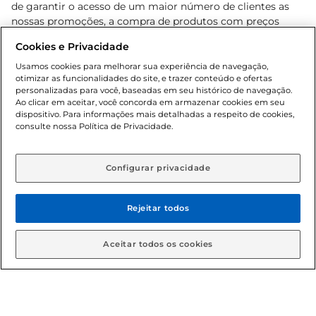
de garantir o acesso de um maior número de clientes as
nossas promoções, a compra de produtos com preços
promocionais poderá ter sua quantidade limitada por
Cookies e Privacidade
cliente. Os preços, ofertas e condições são exclusivos para
o e-commerce e válidos durante o dia de hoje, podendo
Usamos cookies para melhorar sua experiência de navegação,
otimizar as funcionalidades do site, e trazer conteúdo e ofertas
sofrer alterações sem prévia notificação. Proibida a venda
personalizadas para você, baseadas em seu histórico de navegação.
de bebidas alcoólicas para menores de 18 anos, conforme
Ao clicar em aceitar, você concorda em armazenar cookies em seu
Lei n.º 8069/90, art. 81, inciso II (Estatuto da Criança e do
dispositivo. Para informações mais detalhadas a respeito de cookies,
Adolescente). Preços e condições exclusivos para o
consulte nossa Política de Privacidade.
www.gbarbosa.com.br
, podendo sofrer alterações sem
aviso prévio. O valor mínimo para as compras on-line é de
R$ 80,00.
Configurar privacidade
Rejeitar todos
© 2026 Copyright. Todos os direitos
reservados Gbarbosa.
Aceitar todos os cookies
Cencosud Brasil Comercial SA.CNPJ sob n° 39.346.861/0350-38 .
Sediada na Av. das Nações Unidas, 12.995, 21º andar, CEP: