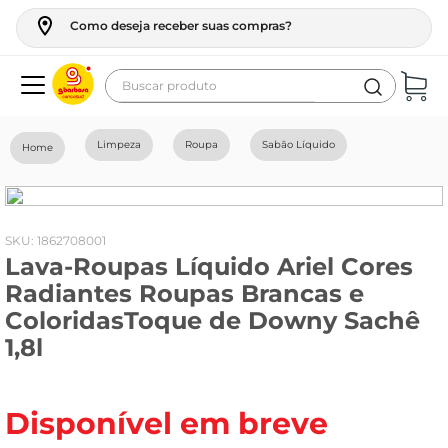
Como deseja receber suas compras?
Buscar produto
Termos mais buscados
Limpeza
Roupa
Sabão Líquido
geladeira
maquina lavar
fogao
:
1862708001
Lava-Roupas Líquido Ariel Cores
café
Radiantes Roupas Brancas e
cerveja
ColoridasToque de Downy Sachê
frango
1,8l
leite
vinho
Disponível em breve
leite pó