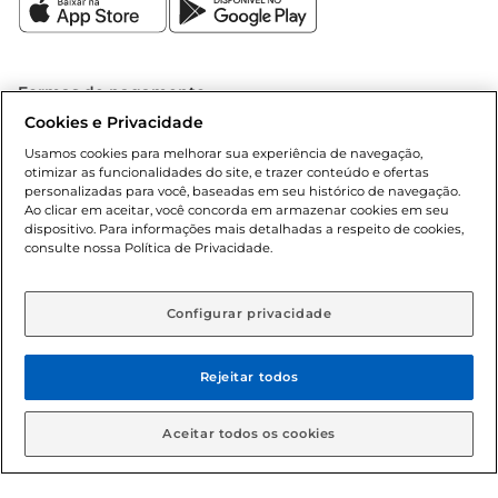
Formas de pagamento
Cookies e Privacidade
Dúvidas frequentes (FAQ)
Usamos cookies para melhorar sua experiência de navegação,
otimizar as funcionalidades do site, e trazer conteúdo e ofertas
Política de troca e devolução
personalizadas para você, baseadas em seu histórico de navegação.
Ao clicar em aceitar, você concorda em armazenar cookies em seu
dispositivo. Para informações mais detalhadas a respeito de cookies,
Política de entrega
consulte nossa Política de Privacidade.
Configurar privacidade
Rejeitar todos
Condições gerais: Em caso de divergência de valores, o
Aceitar todos os cookies
valor válido é o do carrinho de compras. Fotos ilustrativas.
Compras sujeitas a confirmação de estoque. Compras