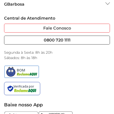
Sobre o GBarbosa
que deixa as roupas frescas e prontas para serem 
GBarbosa
Grupo Cencosud
usadas.
Trabalhe Conosco
Cartão GBarbosa
Central de Atendimento
Sobre Privacidade
Garantia Estendida
Portal do Fornecedo
Código de Ética
Fale Conosco
Nossas Lojas
Serviços
Cencosud Media
Blog GBarbosa
0800 720 1111
Black Friday
Encarte do Dia
Segunda à Sexta: 8h às 20h
Sábados: 8h às 18h
Baixe nosso App