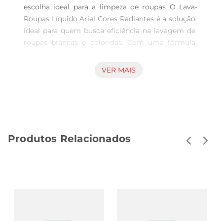
escolha ideal para a limpeza de roupas O Lava-
Roupas Líquido Ariel Cores Radiantes é a solução 
ideal para quem busca eficiência na lavagem de 
roupas brancas e coloridas. Com uma fórmula 
especialmente desenvolvida, esse sabão líquido 
destaca-se na remoção de manchas, mantendo 
VER MAIS
as cores vibrantes e os brancos ainda mais 
brilhantes. O sachê de 1,8 litros oferece a 
quantidade perfeita para várias lavagens, 
garantindo um resultado impecável a cada uso. 
Tecnologia e benefícios O produto combina a 
Produtos Relacionados
força de limpeza da Ariel com a suavidade do 
Downy, proporcionando não só uma lavagem 
eficaz, mas também um toque de maciez nas 
peças. A tecnologia de Ariel ajuda a proteger as 
fibras dos tecidos, prolongando a vida útil das 
roupas e mantendo a aparência de novas por 
mais tempo. O Lava-Roupas Líquido também se 
dissolve rapidamente na água, garantindo uma 