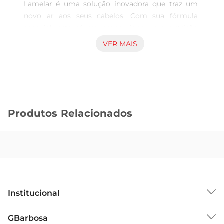
Lamelar é uma solução inovadora que traz um 
novo ar aos seus cabelos. Com sua fórmula 
especial, este sérum proporciona uma nutrição 
intensa e um brilho radiante, transformando os 
VER MAIS
fios opacos e sem vida em madeixas saudáveis e 
luminosas. Ideal para todos os tipos de cabelo, ele 
se destaca por sua capacidade de restaurar a 
vitalidade e a beleza dos fios.

Tecnologia Avançada para Cabelos Incríveis  

Produtos Relacionados
Desenvolvido com tecnologia lamelar, este 
produto penetra profundamente nas camadas 
docabelo, promovendo uma hidratação efetiva. O 
resultado são fios macios, sedosos e com um 
brilho impressionante. O sérum é de fácil 
aplicação e se adapta à rotina de cuidados, 
permitindo que você desfrute de cabelos incríveis 
Institucional
diariamente.

Uso Prático e Eficiente

Sobre o GBarbosa
GBarbosa
Com 170ml, o sérum oferece uma quantidade 