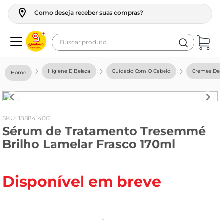
Como deseja receber suas compras?
Buscar produto
Termos mais buscados
Higiene E Beleza
Cuidado Com O Cabelo
Cremes De 
geladeira
maquina lavar
fogao
:
1888414001
Sérum de Tratamento Tresemmé
café
Brilho Lamelar Frasco 170ml
cerveja
frango
Disponível em breve
vinho
leite
tv