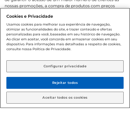
nossas promoções, a compra de produtos com preços
promocionais poderá ter sua quantidade limitada por
Cookies e Privacidade
cliente. Os preços, ofertas e condições são exclusivos para
o e-commerce e válidos durante o dia de hoje, podendo
Usamos cookies para melhorar sua experiência de navegação,
otimizar as funcionalidades do site, e trazer conteúdo e ofertas
sofrer alterações sem prévia notificação. Proibida a venda
personalizadas para você, baseadas em seu histórico de navegação.
de bebidas alcoólicas para menores de 18 anos, conforme
Ao clicar em aceitar, você concorda em armazenar cookies em seu
Lei n.º 8069/90, art. 81, inciso II (Estatuto da Criança e do
dispositivo. Para informações mais detalhadas a respeito de cookies,
Adolescente). Preços e condições exclusivos para o
consulte nossa Política de Privacidade.
www.gbarbosa.com.br
, podendo sofrer alterações sem
aviso prévio. O valor mínimo para as compras on-line é de
R$ 80,00.
Configurar privacidade
Rejeitar todos
© 2026 Copyright. Todos os direitos
reservados Gbarbosa.
Aceitar todos os cookies
Cencosud Brasil Comercial SA.CNPJ sob n° 39.346.861/0350-38 .
Sediada na Av. das Nações Unidas, 12.995, 21º andar, CEP: