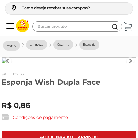
Como deseja receber suas compras?
Buscar produto
Termos mais buscados
Limpeza
Cozinha
Esponja
geladeira
maquina lavar
fogao
:
1102133
Esponja Wish Dupla Face
café
cerveja
R$
0
,
86
frango
leite
Condições de pagamento
vinho
leite pó
ADICIONAR AO CARRINHO