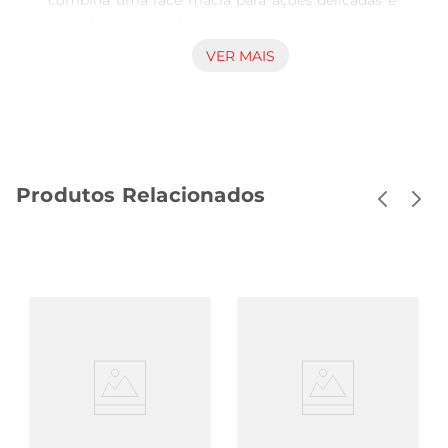
combina uma face macia para ações delicadas e 
uma face mais abrasiva para remover sujeiras 
difíceis, oferecendo versatilidade no uso sem 
VER MAIS
danificar os materiais. Ideal para cozinhas, 
banheiros e outras áreas que precisam de 
atenção especial na manutenção da limpeza. 
Funcionalidade que atende às necessidades do 
dia a dia Com esta esponja, é possível realizar a 
Produtos Relacionados
limpeza de utensílios, superfícies e acessórios 
com eficiência e conforto. O uso adequado de 
cada lado permite que a rotina seja mais prática, 
poupando tempo e esforço. A capacidade de 
adaptação a diferentes tipos de sujeira contribui 
para resultados mais satisfatórios, seja em 
contato com louças, pias, bancadas ou azulejos. 
Compromisso com a qualidade e facilidade no 
manuseio A composição da esponja suporta o 
uso frequente, mantendo boa durabilidade e 
performance ao longo do tempo. Seu formato 