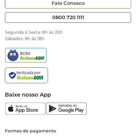
Portal do Fornecedo
Código de Ética
Fale Conosco
Nossas Lojas
Serviços
Cencosud Media
Blog GBarbosa
0800 720 1111
Black Friday
Encarte do Dia
Segunda à Sexta: 8h às 20h
Sábados: 8h às 18h
Baixe nosso App
Formas de pagamento