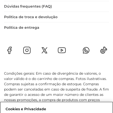
Dúvidas frequentes (FAQ)
Política de troca e devolução
Política de entrega
Condições gerais: Em caso de divergência de valores, o
valor válido é o do carrinho de compras. Fotos ilustrativas.
Compras sujeitas a confirmação de estoque. Compras
podem ser canceladas em caso de suspeita de fraude. A fim
de garantir o acesso de um maior número de clientes as
nossas promoções, a compra de produtos com preços
promocionais poderá ter sua quantidade limitada por
Cookies e Privacidade
cliente. Os preços, ofertas e condições são exclusivos para