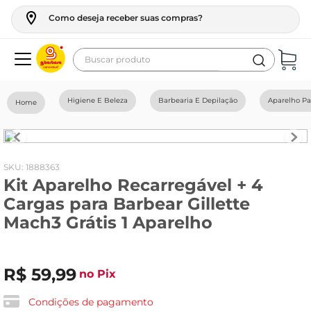
Como deseja receber suas compras?
Buscar produto
Termos mais buscados
Higiene E Beleza
Barbearia E Depilação
Aparelho Pa
geladeira
maquina lavar
fogao
:
1888363
Kit Aparelho Recarregável + 4
café
Cargas para Barbear Gillette
cerveja
Mach3 Grátis 1 Aparelho
frango
leite
R$
59
,
99
no Pix
vinho
Condições de pagamento
leite pó