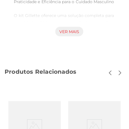
Praticidade e Eficiência para o Cuidado Masculino 
O kit Gillette oferece uma solução completa para 
o cuidado diário com a aparência masculina. 
Composto por um aparelho recarregável de alta 
VER MAIS
performance e quatro cargas de barbear, este 
conjunto é ideal para quem busca eficiência e 
conforto na hora da higiene pessoal. O aparelho 
para barbear Gillette Mach3 Carbono se destaca 
pela tecnologia avançada que proporciona 
Produtos Relacionados
umbarbear mais rente e suave, reduzindo 
irritações e garantindo uma experiência 
agradável.

Design Inteligente e Funcionalidade  

O aparelho é projetado para oferecer um 
manuseio confortável, permitindo que você 
alcance todos os contornos do rosto e do 
pescoço comfacilidade. Seu design moderno 
combina com a estética do dia a dia, enquanto a 