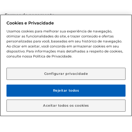
Formas de pagamento
Cookies e Privacidade
Dúvidas frequentes (FAQ)
Usamos cookies para melhorar sua experiência de navegação,
otimizar as funcionalidades do site, e trazer conteúdo e ofertas
Política de troca e devolução
personalizadas para você, baseadas em seu histórico de navegação.
Ao clicar em aceitar, você concorda em armazenar cookies em seu
dispositivo. Para informações mais detalhadas a respeito de cookies,
Política de entrega
consulte nossa Política de Privacidade.
Configurar privacidade
Rejeitar todos
Condições gerais: Em caso de divergência de valores, o
Aceitar todos os cookies
valor válido é o do carrinho de compras. Fotos ilustrativas.
Compras sujeitas a confirmação de estoque. Compras
podem ser canceladas em caso de suspeita de fraude. A fim
de garantir o acesso de um maior número de clientes as