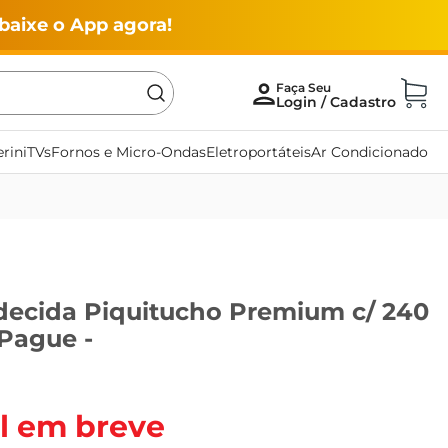
baixe o App agora!
rini
TVs
Fornos e Micro-Ondas
Eletroportáteis
Ar Condicionado
ecida Piquitucho Premium c/ 240
 Pague -
l em breve