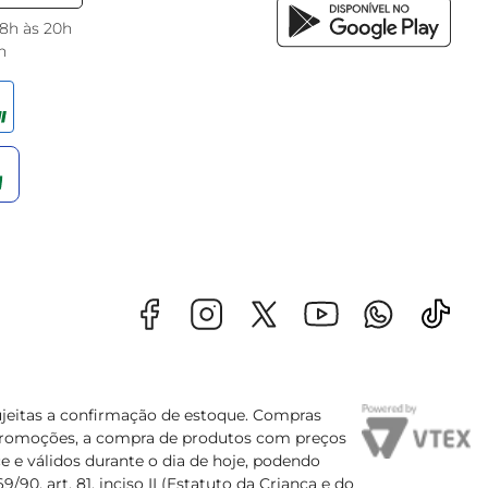
 8h às 20h
h
sujeitas a confirmação de estoque. Compras
s promoções, a compra de produtos com preços
e e válidos durante o dia de hoje, podendo
90, art. 81, inciso II (Estatuto da Criança e do