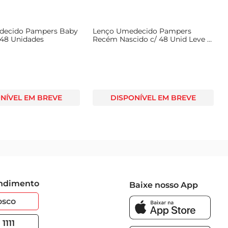
decido Pampers Baby
Lenço Umedecido Pampers
48 Unidades
Recém Nascido c/ 48 Unid Leve 3
Pague 2 c/ 48 Unid Cada
NÍVEL EM BREVE
DISPONÍVEL EM BREVE
endimento
Baixe nosso App
osco
1111