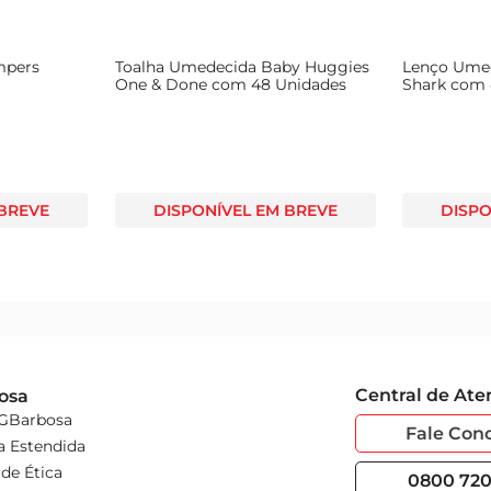
mpers
Toalha Umedecida Baby Huggies
Lenço Ume
One & Done com 48 Unidades
Shark com 
 BREVE
DISPONÍVEL EM BREVE
DISPO
Central de At
osa
 GBarbosa
Fale Con
a Estendida
de Ética
0800 720 