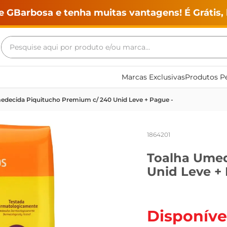
e GBarbosa e tenha muitas vantagens! É Grátis, 
Pesquise aqui por produto e/ou marca...
Termos mais buscados
Marcas Exclusivas
Produtos Pe
geladeira
edecida Piquitucho Premium c/ 240 Unid Leve + Pague -
maquina lavar
fogao
1864201
café
Toalha Umed
cerveja
Unid Leve +
frango
vinho
leite
Disponíve
tv