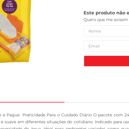
leite pó
 e Pague  Praticidade Para o Cuidado Diário O pacote com 24
e suave em diferentes situações do cotidiano. Indicado para uso
ecessidade de água. Ideal para ambientes variados como quart