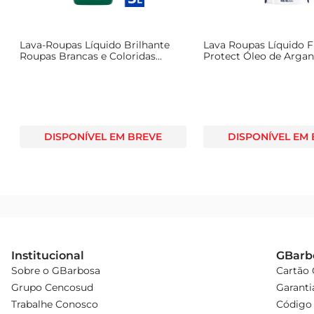
Lava-Roupas Líquido Brilhante
Lava Roupas Líquido F
Roupas Brancas e Coloridas
Protect Óleo de Arga
Brilhante Higiene 3l
Sachê Refil 900ml
DISPONÍVEL EM BREVE
DISPONÍVEL EM
Institucional
GBarb
Sobre o GBarbosa
Cartão
Grupo Cencosud
Garanti
Trabalhe Conosco
Código 