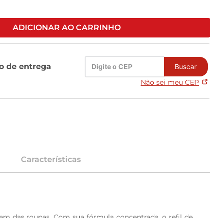
ADICIONAR AO CARRINHO
zo de entrega
Buscar
Não sei meu CEP
Características
m das roupas. Com sua fórmula concentrada, o refil de 