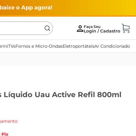
baixe o App agora!
rini
TVs
Fornos e Micro-Ondas
Eletroportáteis
Ar Condicionado
 Líquido Uau Active Refil 800ml
agamento
 Pix