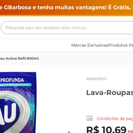
e GBarbosa e tenha muitas vantagens! É Grátis, 
Pesquise aqui por produto e/ou marca...
Termos mais buscados
Marcas Exclusivas
Produtos Pe
geladeira
au Active Refil 800ml
maquina lavar
fogao
1880639001
café
Lava-Roupas
cerveja
frango
leite
Condições de p
vinho
R$
10
,
69
no
leite pó