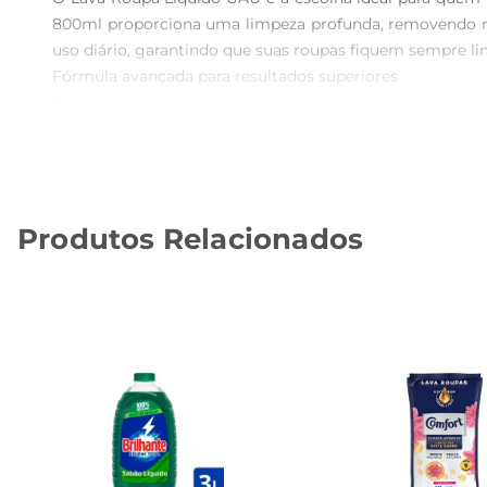
800ml proporciona uma limpeza profunda, removendo man
uso diário, garantindo que suas roupas fiquem sempre lim
Fórmula avançada para resultados superiores  

Desenvolvido com tecnologia de limpeza avançada, o 
composição é especialmente formulada para preservar 
disso, o produto é indicado para todos os tipos de tecido
Aroma agradável que perdura  

Um dos grandes diferenciais do Lava Roupa Líquido UA
Produtos Relacionados
para proporcionar uma sensação de limpeza e bemestar
também as envolve em um perfume agradável que se man
Recomendações de uso  

Para obter os melhores resultados, recomendase utiliza
e o nível de sujeira das roupas. Para manchas mais difí
roupas fiquem impecáveis e com um aroma irresistível.

Especificações do produto  

O refil de 800ml é uma opção prática e econômica, ide
manuseio, além de ser uma alternativa sustentável, con
mesmo tempo.