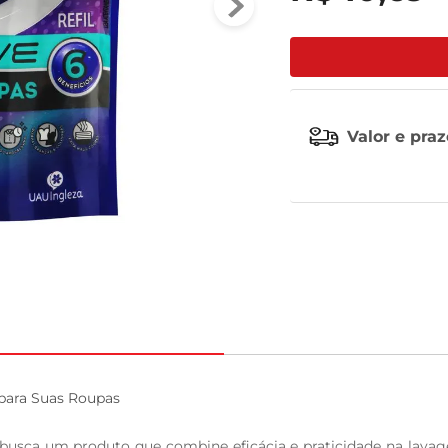
tv
Valor e pra
para Suas Roupas

busca um produto que combine eficácia e praticidade na lavage