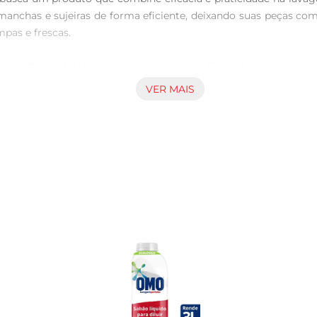
chas e sujeiras de forma eficiente, deixando suas peças com
pas e frescas.

Lava Roupa UAU atua diretamente nas fibras dos tecidos, pro
as cores e a textura das roupas, evitando o desbotamento e m
VER MAIS
, tornandose uma opção versátil para sua lavanderia.

U é seu aroma envolvente, que deixa suas roupas com um fresc
, tornando o momento de vestir suas roupas ainda mais prazer
tém ao longo do dia.

r o Lava Roupa Líquido UAU conforme as instruções do rótulo. 
ceis, é aconselhável aplicar o produto diretamente sobre a área
al para quem deseja manter a casa abastecida com um produto d
tribuindo para a redução do uso de embalagens plásticas. Com