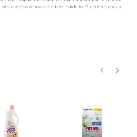
 um aspecto renovado e bem cuidado. É perfeito para o 
porcionando uma limpeza eficaz sem danificálos. Sua 
antendo a qualidade dos tecidos por mais tempo. Além 
or duradouro. A fragrância é cuidadosamenteelaborada 
oso. Com UAU, você não apenas limpa suas roupas, mas 
A dosagem ideal varia de acordo com a carga da máquina 
 afetada antes da lavagem. Assim, você garante que suas 
e qualidade. Seu design permite fácil armazenamento e 
 UAU, você cuida das suas roupas e do meio ambiente ao 