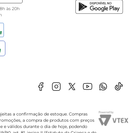
 8h às 20h
h
sujeitas a confirmação de estoque. Compras
s promoções, a compra de produtos com preços
e e válidos durante o dia de hoje, podendo
90, art. 81, inciso II (Estatuto da Criança e do