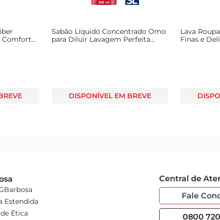
iber
Sabão Líquido Concentrado Omo
Lava Roupa
n Comfort
para Diluir Lavagem Perfeita
Finas e Del
500ml
 BREVE
DISPONÍVEL EM BREVE
DISPO
Central de At
osa
 GBarbosa
Fale Con
a Estendida
de Ética
0800 720 