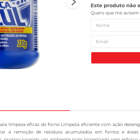
leite pó
ara limpeza eficaz do forno Limpeza eficiente com ação desen
litar a remoção de resíduos acumulados em fornos e áreas 
eis, proporcionando um ambiente mais higienizado sem esforço e