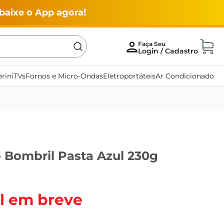
baixe o App agora!
rini
TVs
Fornos e Micro-Ondas
Eletroportáteis
Ar Condicionado
 Bombril Pasta Azul 230g
l em breve