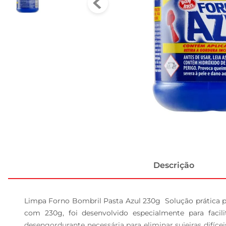
Descrição
Limpa Forno Bombril Pasta Azul 230g  Solução prática p
com 230g, foi desenvolvido especialmente para faci
desengordurante necessária para eliminar sujeiras difíc