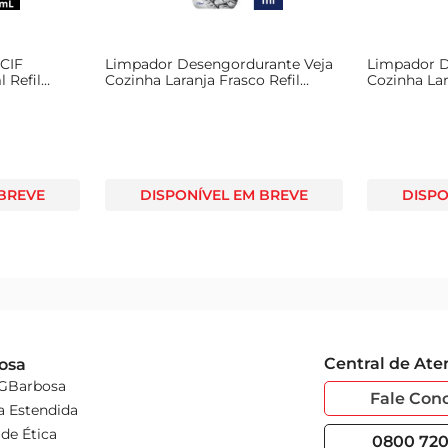
 CIF
Limpador Desengordurante Veja
Limpador D
 Refil
Cozinha Laranja Frasco Refil
Cozinha Lar
500ml
500ml
 BREVE
DISPONÍVEL EM BREVE
DISPO
Central de At
osa
 GBarbosa
Fale Con
a Estendida
de Ética
0800 720 