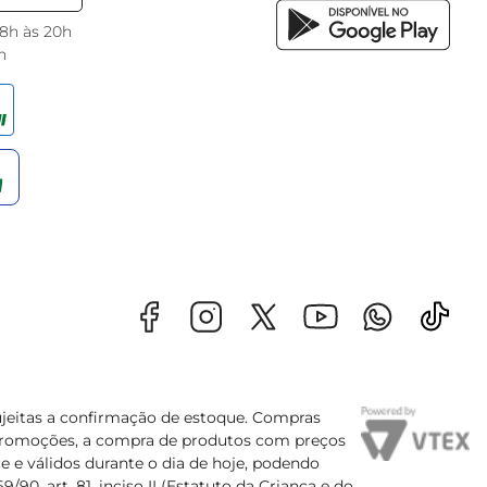
 8h às 20h
h
sujeitas a confirmação de estoque. Compras
s promoções, a compra de produtos com preços
e e válidos durante o dia de hoje, podendo
90, art. 81, inciso II (Estatuto da Criança e do