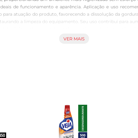
ideais de funcionamento e aparência. Aplicação e uso recomen
 para atuação do produto, favorecendo a dissolução da gordura 
staurando a limpeza do equipamento. Seu uso contribui para aume
produto O formato em pasta confere maior controle na aplicação
ela qualidade em soluções de limpeza, oferece aqui uma opçã
VER MAIS
 armazenar, adequada para uso doméstico regular. Segurança e e
es onde é aplicado, desde que sejam seguidas as instruções 
ntregue o melhor desempenho, mantendo a integridade dos equi