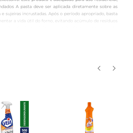
dados A pasta deve ser aplicada diretamente sobre as 
e sujeiras incrustadas. Após o período apropriado, basta 
ntar a vida útil do forno, evitando acúmulo de resíduos 
, evitando desperdícios e permitindo agir com precisão 
o focada na remoção degorduras típicas das atividades 
ficiência A composição do limpa forno está equilibrada 
de uso recomendadas pelo fabricante. Essa atenção ao 
pamentos de cozinha.