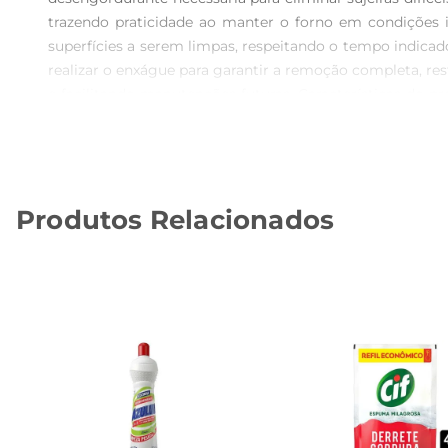
trazendo praticidade ao manter o forno em condições 
superfícies a serem limpas, respeitando o tempo indicado
realizar o enxágue para garantir a remoção completa, re
e facilitando manutenções futuras. Características do 
nas áreas desejadas. O produto Bombril, reconhecido p
culinárias. Com 230g, a embalagem é prática e fácil de
para garantir ação eficaz sem danificar as superfíci
atendimento das orientações assegura que o produto e
Produtos Relacionados