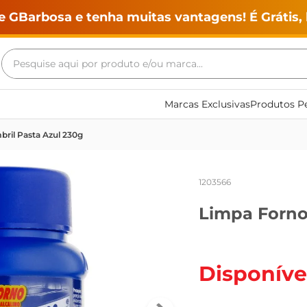
e GBarbosa e tenha muitas vantagens! É Grátis, 
Pesquise aqui por produto e/ou marca...
Termos mais buscados
Marcas Exclusivas
Produtos Pe
geladeira
ril Pasta Azul 230g
maquina lavar
fogao
1203566
café
Limpa Forno
cerveja
frango
vinho
Disponíve
leite
tv