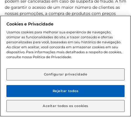
podem ser canceladas em caso de suspeita de fraude. A fim
de garantir o acesso de um maior número de clientes as
nossas promoções, a compra de produtos com preços
promocionais poderá ter sua quantidade limitada por
Cookies e Privacidade
cliente. Os preços, ofertas e condições são exclusivos para
o e-commerce e válidos durante o dia de hoje, podendo
Usamos cookies para melhorar sua experiência de navegação,
otimizar as funcionalidades do site, e trazer conteúdo e ofertas
sofrer alterações sem prévia notificação. Proibida a venda
personalizadas para você, baseadas em seu histórico de navegação.
de bebidas alcoólicas para menores de 18 anos, conforme
Ao clicar em aceitar, você concorda em armazenar cookies em seu
Lei n.º 8069/90, art. 81, inciso II (Estatuto da Criança e do
dispositivo. Para informações mais detalhadas a respeito de cookies,
Adolescente). Preços e condições exclusivos para o
consulte nossa Política de Privacidade.
www.gbarbosa.com.br
, podendo sofrer alterações sem
aviso prévio. O valor mínimo para as compras on-line é de
R$ 80,00.
Configurar privacidade
Rejeitar todos
© 2026 Copyright. Todos os direitos
reservados Gbarbosa.
Aceitar todos os cookies
Cencosud Brasil Comercial SA.CNPJ sob n° 39.346.861/0350-38 .