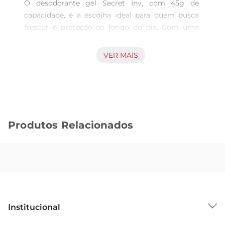
O desodorante gel Secret Inv, com 45g de 
capacidade, é a escolha ideal para quem busca 
frescor e proteção ao longo do dia. Com uma 
delicada fragrância de flor de laranjeira, 
proporciona uma sensação de limpeza e 
VER MAIS
bemestar, mantendo você confiante em qualquer 
situação. Sua fórmula foidesenvolvida para 
oferecer uma proteção eficaz contra odores, 
permitindo que você aproveite cada momento 
sem preocupações.

Produtos Relacionados
Texturaleve e fácil aplicação  

Este desodorante em gel se destaca pela sua 
textura leve, que se espalha facilmente sobre a 
pele, proporcionando uma sensação de frescor 
instantâneo. A aplicação é simples e rápida, 
tornandoo uma opção prática para o uso diário. 
Ideal para ser levado na bolsa, é perfeito para 
Institucional
retocar a proteção em qualquer lugar, seja no 
trabalho, na academia ou durante passeios.
