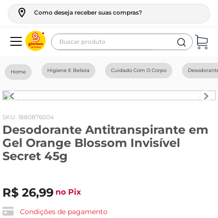
Como deseja receber suas compras?
Buscar produto
Termos mais buscados
Higiene E Beleza
Cuidado Com O Corpo
Desodorant
geladeira
maquina lavar
fogao
:
1880876004
Desodorante Antitranspirante em
café
Gel Orange Blossom Invisível
cerveja
Secret 45g
frango
leite
R$
26
,
99
no Pix
vinho
Condições de pagamento
leite pó