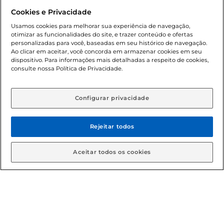
Dúvidas frequentes (FAQ)
Cookies e Privacidade
Política de troca e devolução
Usamos cookies para melhorar sua experiência de navegação,
otimizar as funcionalidades do site, e trazer conteúdo e ofertas
Política de entrega
personalizadas para você, baseadas em seu histórico de navegação.
Ao clicar em aceitar, você concorda em armazenar cookies em seu
dispositivo. Para informações mais detalhadas a respeito de cookies,
consulte nossa Política de Privacidade.
Configurar privacidade
Rejeitar todos
Condições gerais: Em caso de divergência de valores, o
valor válido é o do carrinho de compras. Fotos ilustrativas.
Aceitar todos os cookies
Compras sujeitas a confirmação de estoque. Compras
podem ser canceladas em caso de suspeita de fraude. A fim
de garantir o acesso de um maior número de clientes as
nossas promoções, a compra de produtos com preços
promocionais poderá ter sua quantidade limitada por
cliente. Os preços, ofertas e condições são exclusivos para
o e-commerce e válidos durante o dia de hoje, podendo