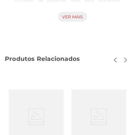
confiável de proteína. Ideal para diferentes 
momentos do dia, seu uso contribui para o 
suporte da recuperação muscular e manutenção 
VER MAIS
da massa magra. O produto oferece uma 
alternativa eficientepara integrar mais proteínas 
à dieta de forma prática. Características 
essenciais e aplicação cotidiana Este suplemento 
é indicado para consumo em dietas que 
Produtos Relacionados
necessitam reforço proteico, especialmente para 
quem pratica atividades físicas regulares. Pode 
ser consumido em shakes, receitas ou mesmo 
como aditivo em preparações diversas, 
facilitando o aumento do aporte proteico sem 
comprometer o sabor. A embalagem de 900g 
oferece quantidade suficiente para uso frequente 
e rotina de suplementação consistente, 
atendendo às necessidades de quem busca 
acompanhar regimes alimentares balanceados. 
Versatilidade e compatibilidade nutricional O 