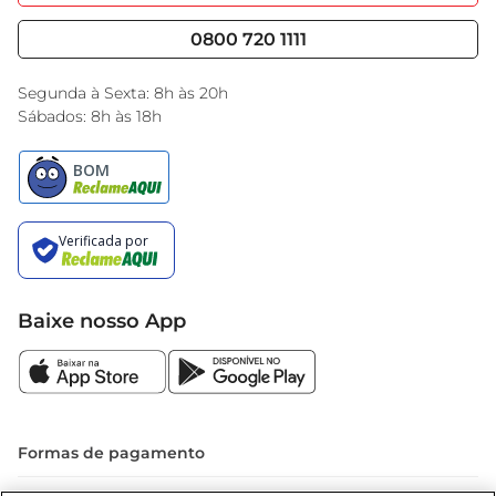
Nossas Lojas
Serviços
Cencosud Media
Blog GBarbosa
0800 720 1111
Black Friday
Encarte do Dia
Segunda à Sexta: 8h às 20h
Sábados: 8h às 18h
Baixe nosso App
Formas de pagamento