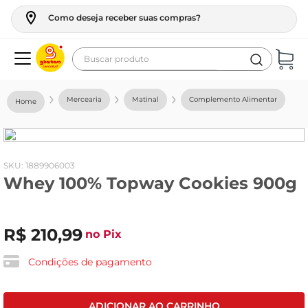
Como deseja receber suas compras?
Buscar produto
Termos mais buscados
Mercearia
Matinal
Complemento Alimentar
geladeira
maquina lavar
fogao
:
1889906003
Whey 100% Topway Cookies 900g
café
cerveja
R$
210
,
99
frango
no Pix
vinho
Condições de pagamento
leite
tv
ADICIONAR AO CARRINHO