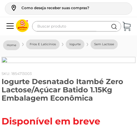
Como deseja receber suas compras?
Buscar produto
Termos mais buscados
Frios E Laticínios
Iogurte
Sem Lactose
geladeira
maquina lavar
fogao
:
1854713003
Iogurte Desnatado Itambé Zero
café
Lactose/Açúcar Batido 1.15Kg
cerveja
Embalagem Econômica
frango
leite
Disponível em breve
vinho
celular