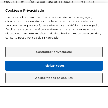
nossas promoções, a compra de produtos com preços
promocionais poderá ter sua quantidade limitada por
Cookies e Privacidade
cliente. Os preços, ofertas e condições são exclusivos para
o e-commerce e válidos durante o dia de hoje, podendo
Usamos cookies para melhorar sua experiência de navegação,
otimizar as funcionalidades do site, e trazer conteúdo e ofertas
sofrer alterações sem prévia notificação. Proibida a venda
personalizadas para você, baseadas em seu histórico de navegação.
de bebidas alcoólicas para menores de 18 anos, conforme
Ao clicar em aceitar, você concorda em armazenar cookies em seu
Lei n.º 8069/90, art. 81, inciso II (Estatuto da Criança e do
dispositivo. Para informações mais detalhadas a respeito de cookies,
Adolescente). Preços e condições exclusivos para o
consulte nossa Política de Privacidade.
www.gbarbosa.com.br
, podendo sofrer alterações sem
aviso prévio. O valor mínimo para as compras on-line é de
R$ 80,00.
Configurar privacidade
Rejeitar todos
© 2026 Copyright. Todos os direitos
reservados Gbarbosa.
Aceitar todos os cookies
Cencosud Brasil Comercial SA.CNPJ sob n° 39.346.861/0350-38 .
Sediada na Av. das Nações Unidas, 12.995, 21º andar, CEP:
04.578-000, Bairro Brooklin Paulista, na cidade de São Paulo -