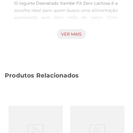
O Iogurte Desnatado Itambé Fit Zero Lactose é a 
escolha ideal para quem busca uma alimentação 
equilibrada sem abrir mão do sabor. Com 
1.150gde puro prazer, este iogurte é perfeito para 
ser consumido no café da manhã, lanche da tarde 
VER MAIS
ou como ingrediente em receitas saudáveis. Sua 
fórmula livre de lactose tornao acessível para 
pessoas com intolerância, garantindo que todos 
possam desfrutar de uma textura cremosa e um 
gosto delicioso.

Produtos Relacionados
Benefícios nutricionais  

Este iogurte é desnatado, o que significa que 
possui menos gordura, contribuindo para uma 
dieta mais leve e saudável. Além disso, é rico em 
proteínas, essenciais para a manutenção da 
massa muscular e para a sensação de saciedade. 
O Itambé Fit Zero Lactose também é uma 
excelente fonte de cálcio, mineral fundamental 
para a saúde dos ossos e dentes. Incorporar este 