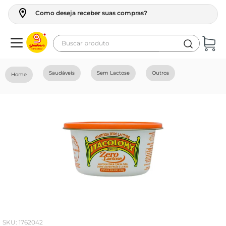
Como deseja receber suas compras?
Buscar produto
Termos mais buscados
Saudáveis
Sem Lactose
Outros
geladeira
maquina lavar
fogao
café
cerveja
frango
leite
vinho
:
1762042
celular