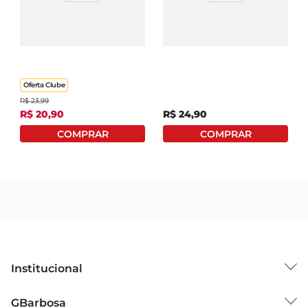
Bebida A Tal Da
Bebida À Base De
Castanha Orgânica À
Amêndoa Blue
Base De Castanha-De-
Diamond Almond
Caju E Castanha-Do-
Breeze Baunilha Caixa 1l
Pará Caixa 1 Litro
Oferta Clube
R$
23
,
99
R$
20
,
90
R$
24
,
90
Institucional
Sobre o GBarbosa
GBarbosa