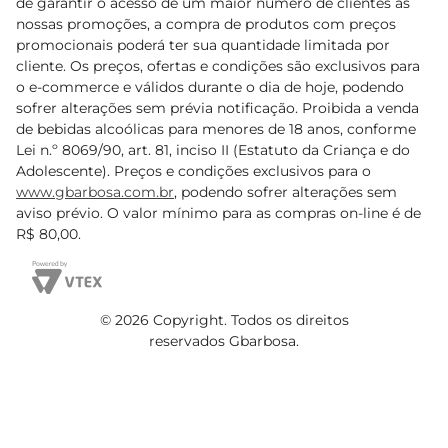
de garantir o acesso de um maior número de clientes as
nossas promoções, a compra de produtos com preços
promocionais poderá ter sua quantidade limitada por
cliente. Os preços, ofertas e condições são exclusivos para
o e-commerce e válidos durante o dia de hoje, podendo
sofrer alterações sem prévia notificação. Proibida a venda
de bebidas alcoólicas para menores de 18 anos, conforme
Lei n.º 8069/90, art. 81, inciso II (Estatuto da Criança e do
Adolescente). Preços e condições exclusivos para o
www.gbarbosa.com.br
, podendo sofrer alterações sem
aviso prévio. O valor mínimo para as compras on-line é de
R$ 80,00.
© 2026 Copyright. Todos os direitos
reservados Gbarbosa.
Cencosud Brasil Comercial SA.CNPJ sob n° 39.346.861/0350-38 .
Sediada na Av. das Nações Unidas, 12.995, 21º andar, CEP: