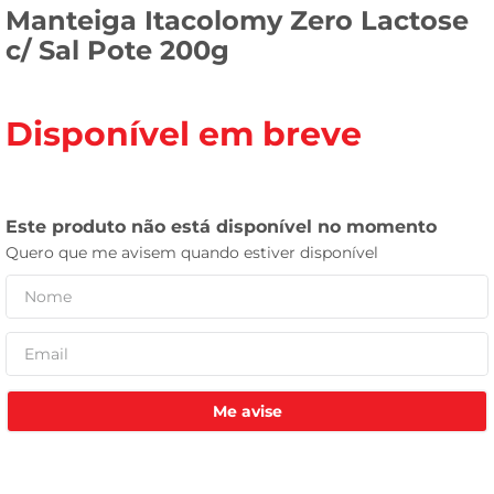
Manteiga Itacolomy Zero Lactose
leite pó
c/ Sal Pote 200g
Disponível em breve
Me avise