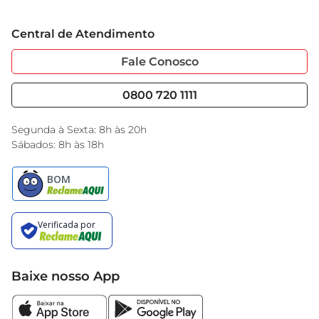
Grupo Cencosud
Trabalhe Conosco
Cartão GBarbosa
Central de Atendimento
Sobre Privacidade
Garantia Estendida
Portal do Fornecedo
Código de Ética
Fale Conosco
Nossas Lojas
Serviços
Cencosud Media
Blog GBarbosa
0800 720 1111
Black Friday
Encarte do Dia
Segunda à Sexta: 8h às 20h
Sábados: 8h às 18h
Baixe nosso App