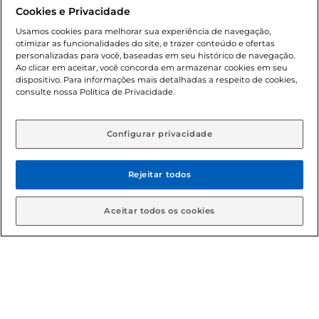
promocionais poderá ter sua quantidade limitada por
Cookies e Privacidade
cliente. Os preços, ofertas e condições são exclusivos para
o e-commerce e válidos durante o dia de hoje, podendo
Usamos cookies para melhorar sua experiência de navegação,
otimizar as funcionalidades do site, e trazer conteúdo e ofertas
sofrer alterações sem prévia notificação. Proibida a venda
personalizadas para você, baseadas em seu histórico de navegação.
de bebidas alcoólicas para menores de 18 anos, conforme
Ao clicar em aceitar, você concorda em armazenar cookies em seu
Lei n.º 8069/90, art. 81, inciso II (Estatuto da Criança e do
dispositivo. Para informações mais detalhadas a respeito de cookies,
Adolescente). Preços e condições exclusivos para o
consulte nossa Política de Privacidade.
www.gbarbosa.com.br
, podendo sofrer alterações sem
aviso prévio. O valor mínimo para as compras on-line é de
R$ 80,00.
Configurar privacidade
Rejeitar todos
© 2026 Copyright. Todos os direitos
reservados Gbarbosa.
Aceitar todos os cookies
Cencosud Brasil Comercial SA.CNPJ sob n° 39.346.861/0350-38 .
Sediada na Av. das Nações Unidas, 12.995, 21º andar, CEP:
04.578-000, Bairro Brooklin Paulista, na cidade de São Paulo -
SP.