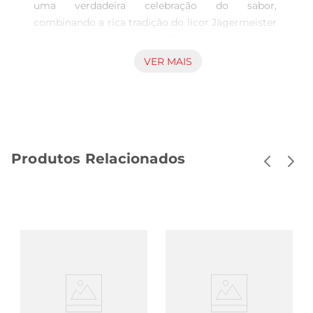
uma verdadeira celebração do sabor, 
combinando a rica tradição do licor Jägermeister 
com a intensidade do café. Essa bebida é perfeita 
para aqueles que buscam uma nova maneira de 
VER MAIS
apreciar o sabor intenso e encorpado de um licor. 
Com uma receita que harmoniza ervas e 
especiarias, esse licor oferece notas de café que 
tornam cada gole uma experiência marcante.

Sabor e Versatilidade  

Produtos Relacionados
Com 750ml de puro prazer, este licor pode ser 
degustado puro, com gelo ou em coquetéis 
criativos. A fusãodos sabores apresenta um 
equilíbrio entre o dulçor característico do licor e 
a amargura do café, resultando em uma bebida 
que agrada a diversos paladares. Ideal para noites 
descontraídas ou como um digestivo após as 
refeições, o Jägermeister Cold Brew Coffee 
trazuma nova perspectiva às tradições de bebida.

Qualidade Alemã  
