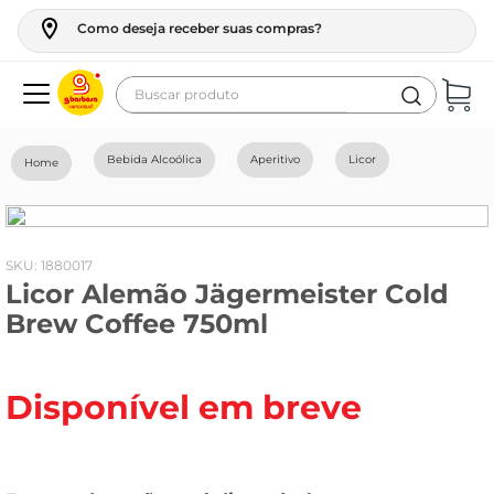
Como deseja receber suas compras?
Buscar produto
Termos mais buscados
Bebida Alcoólica
Aperitivo
Licor
geladeira
maquina lavar
fogao
:
1880017
Licor Alemão Jägermeister Cold
café
Brew Coffee 750ml
cerveja
frango
Disponível em breve
leite
vinho
celular