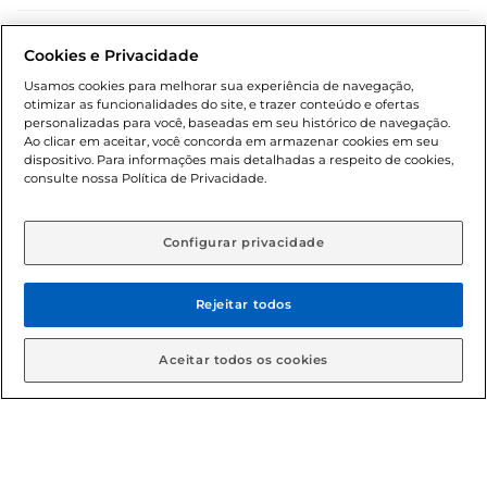
Dúvidas frequentes (FAQ)
Cookies e Privacidade
Política de troca e devolução
Usamos cookies para melhorar sua experiência de navegação,
otimizar as funcionalidades do site, e trazer conteúdo e ofertas
Política de entrega
personalizadas para você, baseadas em seu histórico de navegação.
Ao clicar em aceitar, você concorda em armazenar cookies em seu
dispositivo. Para informações mais detalhadas a respeito de cookies,
consulte nossa Política de Privacidade.
Configurar privacidade
Rejeitar todos
Condições gerais: Em caso de divergência de valores, o
valor válido é o do carrinho de compras. Fotos ilustrativas.
Aceitar todos os cookies
Compras sujeitas a confirmação de estoque. Compras
podem ser canceladas em caso de suspeita de fraude. A fim
de garantir o acesso de um maior número de clientes as
nossas promoções, a compra de produtos com preços
promocionais poderá ter sua quantidade limitada por
cliente. Os preços, ofertas e condições são exclusivos para