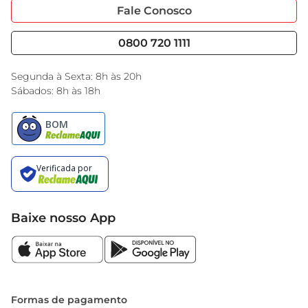
Portal do Fornecedo
Código de Ética
Fale Conosco
Nossas Lojas
Serviços
Cencosud Media
Blog GBarbosa
0800 720 1111
Black Friday
Encarte do Dia
Segunda à Sexta: 8h às 20h
Sábados: 8h às 18h
Baixe nosso App
Formas de pagamento