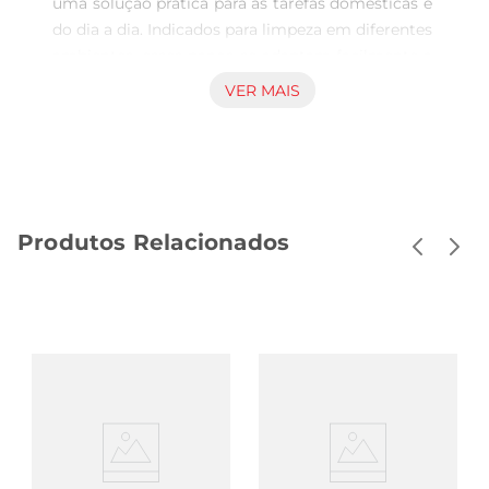
uma solução prática para as tarefas domésticas e 
do dia a dia. Indicados para limpeza em diferentes 
ambientes, esses panos se adaptam facilmente a 
superfícies variadas, como vidros, móveis, 
VER MAIS
bancadas e eletrodomésticos, facilitando a 
manutenção da casa organizada e limpa. Alta 
performance nas atividades cotidianas Com foco 
na eficiência, esses panos promovem uma 
limpeza eficaz sem necessidade de produtos 
Produtos Relacionados
químicos agressivos. A composição dos 
materiais foi pensada paragarantir absorção 
eficiente e rápida secagem, tornando cada 
limpeza ágil e menos trabalhosa. A resistência e a 
textura dos panos proporcionam um 
desempenho que auxilia no cuidado diário, 
removendo sujeiras e resíduos com facilidade. 
Cuidados práticos e reutilização O uso desses 
panos se destaca pela simplicidade na 
manutenção, já que podem ser lavados e 