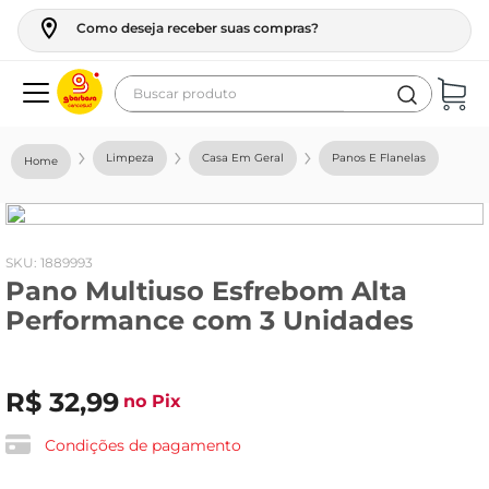
Como deseja receber suas compras?
Buscar produto
Termos mais buscados
Limpeza
Casa Em Geral
Panos E Flanelas
geladeira
maquina lavar
fogao
:
1889993
Pano Multiuso Esfrebom Alta
café
Performance com 3 Unidades
cerveja
frango
R$
32
,
99
no Pix
vinho
leite
Condições de pagamento
tv