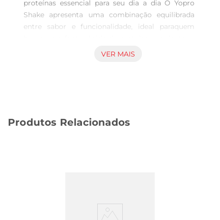
proteínas essencial para seu dia a dia O Yopro 
Shake apresenta uma combinação equilibrada 
entre sabor e funcionalidade, ideal paraquem 
busca uma fonte rápida de proteína sem lactose. 
Com 15 gramas de proteína por unidade, sua 
VER MAIS
fórmula atende às necessidades nutricionais de 
forma acessível e conveniente, proporcionando 
energia para atividades diárias e auxílio na 
recuperação muscular. Um novoar para 
momentos de pausa A bebida possui sabor 
Produtos Relacionados
cheesecake de frutas vermelhas, que oferece uma 
mistura delicada e agradável, harmonizando o 
doce típico do cheesecake com o toque leve e 
refrescante das frutas vermelhas. Esse perfil 
torna o consumo uma experiênciasaborosa, 
adequada para diferentes ocasiões, seja como 
complemento nutricional no café da manhã ou 
lanche da tarde. Praticidade e cuidado na 
composição A apresentação em embalagem UHT 