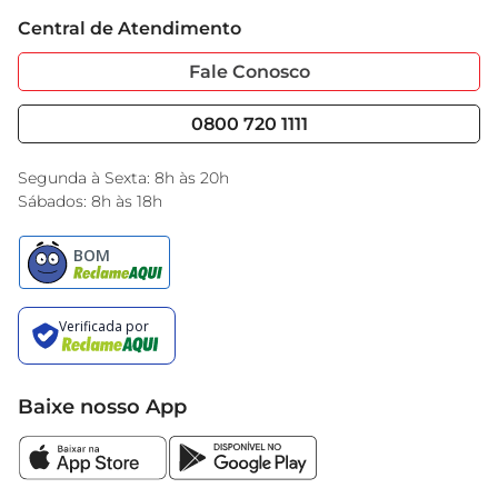
Trabalhe Conosco
Cartão GBarbosa
Central de Atendimento
Sobre Privacidade
Garantia Estendida
Portal do Fornecedo
Código de Ética
Fale Conosco
Nossas Lojas
Serviços
Cencosud Media
Blog GBarbosa
0800 720 1111
Black Friday
Encarte do Dia
Segunda à Sexta: 8h às 20h
Sábados: 8h às 18h
Baixe nosso App