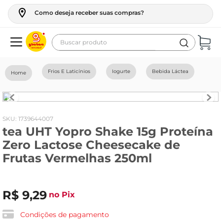
Como deseja receber suas compras?
Buscar produto
Termos mais buscados
Frios E Laticínios
Iogurte
Bebida Láctea
geladeira
maquina lavar
fogao
:
1739644007
tea UHT Yopro Shake 15g Proteína
café
Zero Lactose Cheesecake de
cerveja
Frutas Vermelhas 250ml
frango
leite
R$
9
,
29
no Pix
vinho
Condições de pagamento
celular