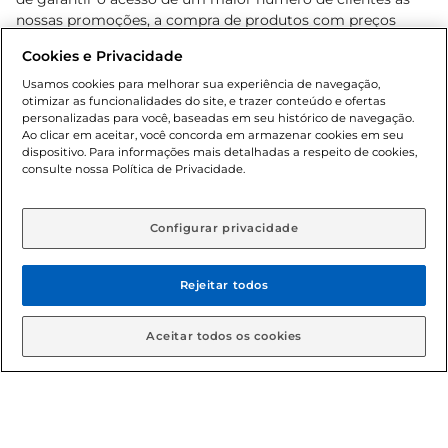
nossas promoções, a compra de produtos com preços
promocionais poderá ter sua quantidade limitada por
Cookies e Privacidade
cliente. Os preços, ofertas e condições são exclusivos para
o e-commerce e válidos durante o dia de hoje, podendo
Usamos cookies para melhorar sua experiência de navegação,
otimizar as funcionalidades do site, e trazer conteúdo e ofertas
sofrer alterações sem prévia notificação. Proibida a venda
personalizadas para você, baseadas em seu histórico de navegação.
de bebidas alcoólicas para menores de 18 anos, conforme
Ao clicar em aceitar, você concorda em armazenar cookies em seu
Lei n.º 8069/90, art. 81, inciso II (Estatuto da Criança e do
dispositivo. Para informações mais detalhadas a respeito de cookies,
Adolescente). Preços e condições exclusivos para o
consulte nossa Política de Privacidade.
www.gbarbosa.com.br
, podendo sofrer alterações sem
aviso prévio. O valor mínimo para as compras on-line é de
R$ 80,00.
Configurar privacidade
Rejeitar todos
© 2026 Copyright. Todos os direitos
reservados Gbarbosa.
Aceitar todos os cookies
Cencosud Brasil Comercial SA.CNPJ sob n° 39.346.861/0350-38 .
Sediada na Av. das Nações Unidas, 12.995, 21º andar, CEP: