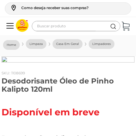
Como deseja receber suas compras?
Buscar produto
Termos mais buscados
Limpeza
Casa Em Geral
Limpadores
geladeira
maquina lavar
fogao
:
1108699
Desodorisante Óleo de Pinho
café
Kalipto 120ml
cerveja
frango
Disponível em breve
leite
vinho
leite pó