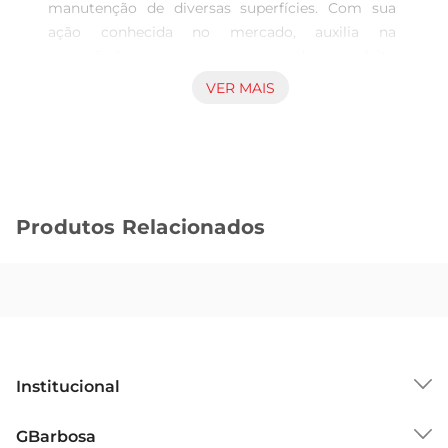
manutenção de diversas superfícies. Com sua 
ação conhecida no mercado, auxilia na 
remoçãode sujeiras, proporcionando um efeito 
restaurador em madeiras, móveis e outros 
VER MAIS
materiais adequados para esse tipo de produto. 
Características essenciais para bons resultados 
Esta solução é concentrada e oferece aplicação 
simples que facilita os cuidados rotineiros em 
casa. Seu volume de 120ml é adequado para uso 
Produtos Relacionados
controlado, garantindo eficiência sem 
desperdícios. A fórmula foi desenvolvida para ser 
compatível com múltiplos usos, mantendo o 
ambiente mais limpo e com aspecto cuidado. 
Indicações de uso e aplicabilidade O óleo de 
pinho é indicado para limpeza leve e manutenção 
de brilho, especialmente em objetos e locais que 
Institucional
necessitam de cuidados periódicos para 
conservar sua aparência original. É recomendado 
Sobre o GBarbosa
GBarbosa
seguir as instruções de uso específicas para cada 