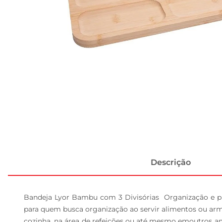
Descrição
Bandeja Lyor Bambu com 3 Divisórias  Organização e pra
para quem busca organização ao servir alimentos ou armaze
cozinha, na área de refeições ou até mesmo emoutros a