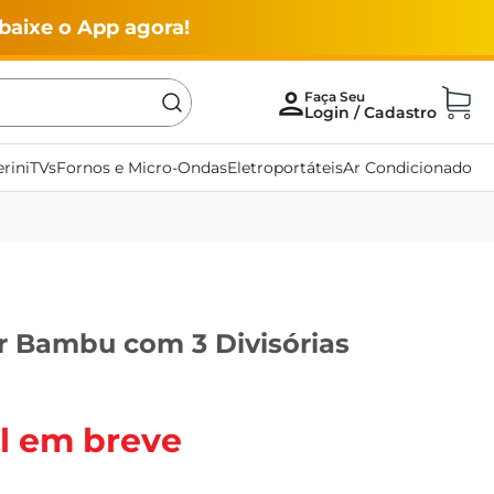
baixe o App agora!
rini
TVs
Fornos e Micro-Ondas
Eletroportáteis
Ar Condicionado
r Bambu com 3 Divisórias
l em breve