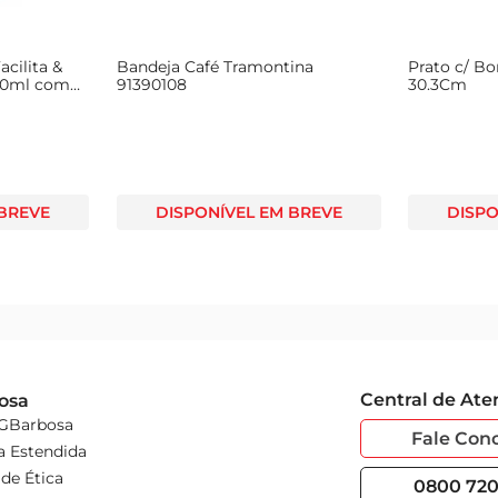
cilita &
Bandeja Café Tramontina
Prato c/ Bo
50ml com
91390108
30.3Cm
 BREVE
DISPONÍVEL EM BREVE
DISPO
Central de At
osa
 GBarbosa
Fale Con
a Estendida
de Ética
0800 720 