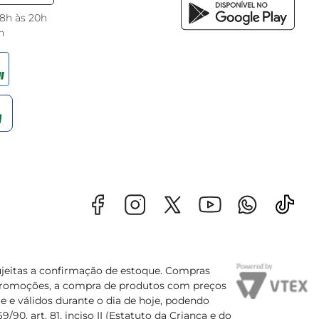
 8h às 20h
h
sujeitas a confirmação de estoque. Compras
s promoções, a compra de produtos com preços
e e válidos durante o dia de hoje, podendo
90, art. 81, inciso II (Estatuto da Criança e do