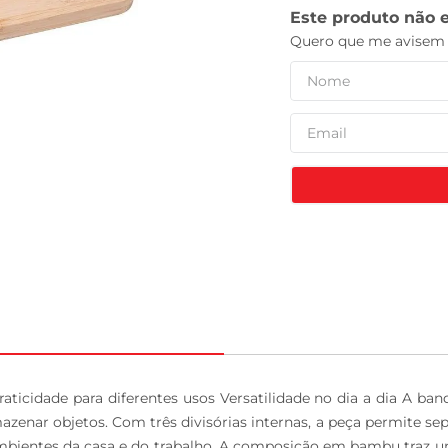
tv
ticidade para diferentes usos Versatilidade no dia a dia A ba
nar objetos. Com três divisórias internas, a peça permite separa
mbientes da casa e do trabalho. A composição em bambu traz um