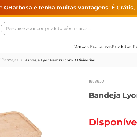
e GBarbosa e tenha muitas vantagens! É Grátis, 
Pesquise aqui por produto e/ou marca...
Termos mais buscados
Marcas Exclusivas
Produtos Pe
geladeira
E Bandejas
Bandeja Lyor Bambu com 3 Divisórias
maquina lavar
fogao
1889850
café
Bandeja Lyo
cerveja
frango
leite
Disponíve
vinho
leite pó