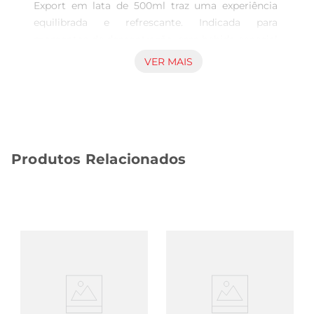
Export em lata de 500ml traz uma experiência 
equilibrada e refrescante. Indicada para 
momentos de descontração, essa bebida especial 
representa uma escolha para quem valoriza as 
VER MAIS
características marcantes das cervejas lagercom 
um toque americano, harmonizando sabor e 
suavidade em um só produto. Características da 
Cerveja Faxe American Lager Royal Export Com 
seu formato em lata, a cerveja oferece 
Produtos Relacionados
praticidade no consumo e conservação do sabor, 
mantendo suas qualidades mesmo em 
ambientes externos ou durante eventos. A 
categoria especiais destaca seu perfil único entre 
rótulos variados, atento a quem busca uma 
opção que se diferencia pela receita e método de 
preparo. Marca consolidada e reconhecimento A 
Faxe é uma marca reconhecida e respeitadano 
segmento de cervejas, trazendo tradição e 
qualidade em suas linhas. A cerveja American 