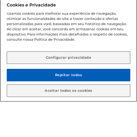
promocionais poderá ter sua quantidade limitada por
Cookies e Privacidade
cliente. Os preços, ofertas e condições são exclusivos para
o e-commerce e válidos durante o dia de hoje, podendo
Usamos cookies para melhorar sua experiência de navegação,
otimizar as funcionalidades do site, e trazer conteúdo e ofertas
sofrer alterações sem prévia notificação. Proibida a venda
personalizadas para você, baseadas em seu histórico de navegação.
de bebidas alcoólicas para menores de 18 anos, conforme
Ao clicar em aceitar, você concorda em armazenar cookies em seu
Lei n.º 8069/90, art. 81, inciso II (Estatuto da Criança e do
dispositivo. Para informações mais detalhadas a respeito de cookies,
Adolescente). Preços e condições exclusivos para o
consulte nossa Política de Privacidade.
www.gbarbosa.com.br
, podendo sofrer alterações sem
aviso prévio. O valor mínimo para as compras on-line é de
R$ 80,00.
Configurar privacidade
Rejeitar todos
© 2026 Copyright. Todos os direitos
reservados Gbarbosa.
Aceitar todos os cookies
Cencosud Brasil Comercial SA.CNPJ sob n° 39.346.861/0350-38 .
Sediada na Av. das Nações Unidas, 12.995, 21º andar, CEP:
04.578-000, Bairro Brooklin Paulista, na cidade de São Paulo -
SP.