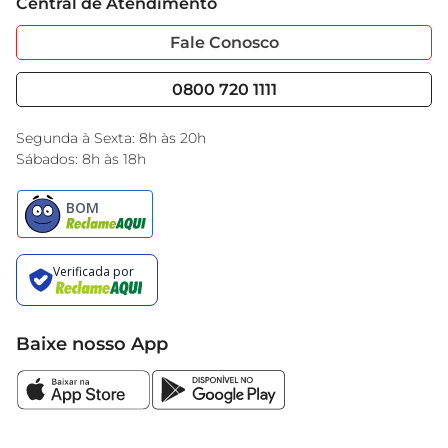
Central de Atendimento
Sobre Privacidade
Garantia Estendida
Portal do Fornecedo
Código de Ética
Fale Conosco
Nossas Lojas
Serviços
Cencosud Media
Blog GBarbosa
0800 720 1111
Black Friday
Encarte do Dia
Segunda à Sexta: 8h às 20h
Sábados: 8h às 18h
Baixe nosso App