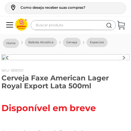
Como deseja receber suas compras?
Buscar produto
Termos mais buscados
Bebida Alcoólica
Cerveja
Especiais
geladeira
maquina lavar
fogao
:
1890101
Cerveja Faxe American Lager
café
Royal Export Lata 500ml
cerveja
frango
Disponível em breve
leite
vinho
leite pó