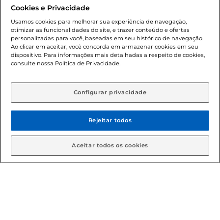
promocionais poderá ter sua quantidade limitada por
Cookies e Privacidade
cliente. Os preços, ofertas e condições são exclusivos para
o e-commerce e válidos durante o dia de hoje, podendo
Usamos cookies para melhorar sua experiência de navegação,
otimizar as funcionalidades do site, e trazer conteúdo e ofertas
sofrer alterações sem prévia notificação. Proibida a venda
personalizadas para você, baseadas em seu histórico de navegação.
de bebidas alcoólicas para menores de 18 anos, conforme
Ao clicar em aceitar, você concorda em armazenar cookies em seu
Lei n.º 8069/90, art. 81, inciso II (Estatuto da Criança e do
dispositivo. Para informações mais detalhadas a respeito de cookies,
Adolescente). Preços e condições exclusivos para o
consulte nossa Política de Privacidade.
www.gbarbosa.com.br
, podendo sofrer alterações sem
aviso prévio. O valor mínimo para as compras on-line é de
R$ 80,00.
Configurar privacidade
Rejeitar todos
© 2026 Copyright. Todos os direitos
reservados Gbarbosa.
Aceitar todos os cookies
Cencosud Brasil Comercial SA.CNPJ sob n° 39.346.861/0350-38 .
Sediada na Av. das Nações Unidas, 12.995, 21º andar, CEP:
04.578-000, Bairro Brooklin Paulista, na cidade de São Paulo -
SP.