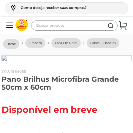
Como deseja receber suas compras?
Buscar produto
Termos mais buscados
Limpeza
Casa Em Geral
Panos E Flanelas
geladeira
maquina lavar
fogao
:
1884066
Pano Brilhus Microfibra Grande
café
50cm x 60cm
cerveja
frango
Disponível em breve
leite
vinho
leite pó