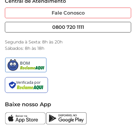
 Material: Microfibra  

Central de Atendimento
Sobre Privacidade
Garantia Estendida
 Cor: Variada
Portal do Fornecedo
Código de Ética
Fale Conosco
Nossas Lojas
Serviços
Cencosud Media
Blog GBarbosa
0800 720 1111
Black Friday
Encarte do Dia
Segunda à Sexta: 8h às 20h
Sábados: 8h às 18h
Baixe nosso App