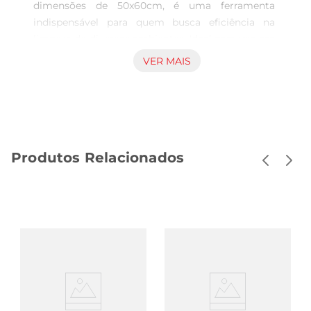
dimensões de 50x60cm, é uma ferramenta 
indispensável para quem busca eficiência na 
limpeza de diversos ambientes. Ideal para uso em 
casa ou no escritório, sua composição em 
VER MAIS
microfibra permite uma absorção superior de 
sujeira e umidade, facilitando a manutenção da 
higiene em superfícies como mesas, pisos e 
eletrodomésticos.

Tecnologia de microfibra  

Produtos Relacionados
A microfibra é conhecida por suas propriedades 
únicas que garantem uma limpeza profunda sem 
a necessidade de produtos químicos agressivos. 
O pano Brilhus, com suas fibras finas e densas, 
captura partículas de poeira e sujeira com 
facilidade, tornando o processo de limpeza mais 
rápido e eficaz. Além disso, é uma opção 
sustentável, pois reduz o uso de produtos de 
limpeza.

Uso prático e funcional  
