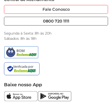
Sobre Privacidade
Garantia Estendida
Portal do Fornecedo
Código de Ética
Fale Conosco
Nossas Lojas
Serviços
Cencosud Media
Blog GBarbosa
0800 720 1111
Black Friday
Encarte do Dia
Segunda à Sexta: 8h às 20h
Sábados: 8h às 18h
Baixe nosso App