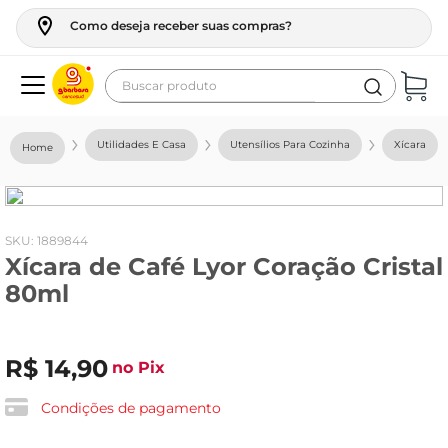
Como deseja receber suas compras?
Buscar produto
Termos mais buscados
Utilidades E Casa
Utensílios Para Cozinha
Xícara
geladeira
maquina lavar
fogao
:
1889844
Xícara de Café Lyor Coração Cristal
café
80ml
cerveja
frango
R$
14
,
90
no Pix
leite
vinho
Condições de pagamento
leite pó