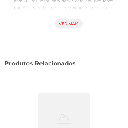
para 80 ml, ideal para servir café em pequenas 
porções, valorizando a degustação com estilo. 
Seu formato pensado para encontros e pausas 
oferece um toque especial na mesa, combinando 
VER MAIS
simplicidade com um detalhe visual que chama 
atenção de forma sutil. Um item que traz 
conforto e funcionalidade para o seu uso 
cotidiano. Material e característicastécnicas A 
Lyor elaborou esta xícara com atenção aos 
Produtos Relacionados
detalhes, utilizando um material transparente 
que confere leveza e permite apreciar a cor da 
bebida. Sua pequena dimensão contribui para um 
manuseio prático, acompanhando diferentes 
ocasiões, seja no café da manhã, seja em 
momentos após as refeições. O acabamento 
cristal reforça a sensação de qualidade enquanto 
mantém a resistência para o uso diário. Uso 
indicado e versatilidade Indicado para servir cafés 
expressos e outras bebidas quentes em doses 