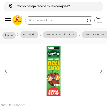
Como deseja receber suas compras?
Buscar produto
Termos mais buscados
Mercearia
Molhos E Condimentos
Molho De Piment
geladeira
maquina lavar
fogao
café
cerveja
frango
vinho
leite
:
1889990001
tv