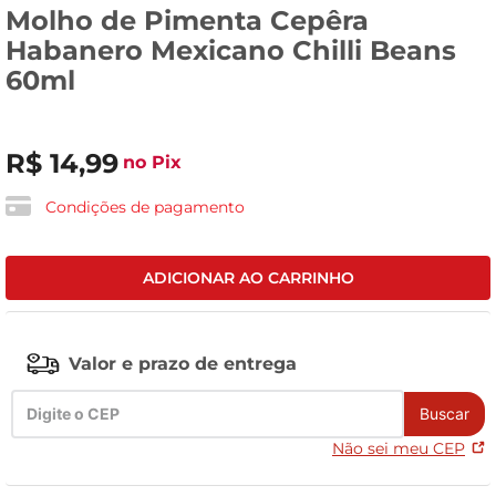
Molho de Pimenta Cepêra
leite pó
Habanero Mexicano Chilli Beans
60ml
R$
14
,
99
no Pix
Condições de pagamento
ADICIONAR AO CARRINHO
Valor e prazo de entrega
Buscar
Não sei meu CEP