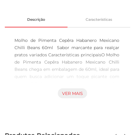
Descrição
Características
Molho de Pimenta Cepêra Habanero Mexicano 
Chilli Beans 60ml  Sabor marcante para realçar 
pratos variados Características principaisO Molho 
de Pimenta Cepêra Habanero Mexicano Chilli 
Beans chega em embalagem de 60ml, ideal para 
quem busca adicionar um toque picante com 
personalidade em diversas preparações 
culinárias. Com uma composição que destaca a 
VER MAIS
pimenta habanero, este molho oferece uma 
combinação interessante de sabor intenso e 
aroma característico que valorizam receitas de 
diferentes estilos e regiões. Aplicações nacozinha 
Indicada para uso como complemento em 
refeições, esta opção de molho de pimenta pode 