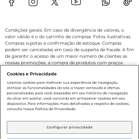
Condições gerais: Em caso de divergência de valores, o
valor válido é o do carrinho de compras. Fotos ilustrativas.
Compras sujeitas a confirmação de estoque. Compras
podem ser canceladas em caso de suspeita de fraude. A fim
de garantir o acesso de um maior número de clientes as
nossas promoções, a compra de produtos com preços
promocionais poderá ter sua quantidade limitada por
Cookies e Privacidade
cliente. Os preços, ofertas e condições são exclusivos para
o e-commerce e válidos durante o dia de hoje, podendo
Usamos cookies para melhorar sua experiência de navegação,
otimizar as funcionalidades do site, e trazer conteúdo e ofertas
sofrer alterações sem prévia notificação. Proibida a venda
personalizadas para você, baseadas em seu histórico de navegação.
de bebidas alcoólicas para menores de 18 anos, conforme
Ao clicar em aceitar, você concorda em armazenar cookies em seu
Lei n.º 8069/90, art. 81, inciso II (Estatuto da Criança e do
dispositivo. Para informações mais detalhadas a respeito de cookies,
Adolescente). Preços e condições exclusivos para o
consulte nossa Política de Privacidade.
www.gbarbosa.com.br
, podendo sofrer alterações sem
aviso prévio. O valor mínimo para as compras on-line é de
R$ 80,00.
Configurar privacidade