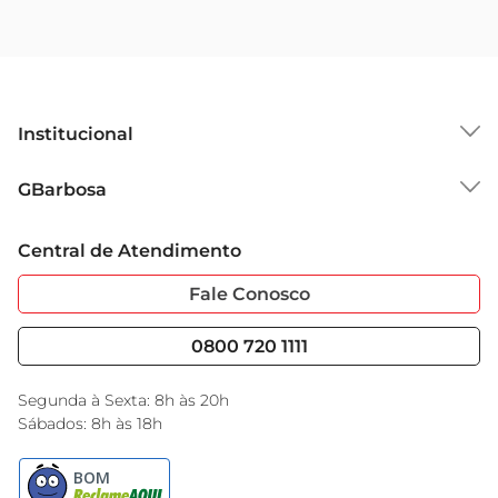
Institucional
Sobre o GBarbosa
GBarbosa
Grupo Cencosud
Trabalhe Conosco
Cartão GBarbosa
Central de Atendimento
Sobre Privacidade
Garantia Estendida
Portal do Fornecedo
Código de Ética
Fale Conosco
Nossas Lojas
Serviços
Cencosud Media
Blog GBarbosa
0800 720 1111
Black Friday
Encarte do Dia
Segunda à Sexta: 8h às 20h
Sábados: 8h às 18h