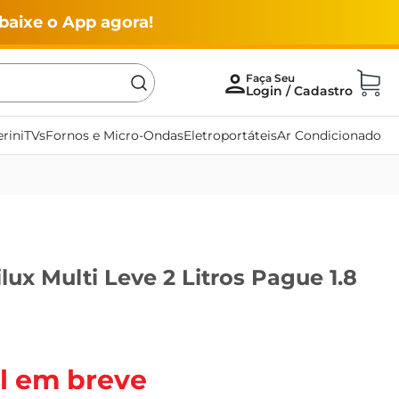
baixe o App agora!
rini
TVs
Fornos e Micro-Ondas
Eletroportáteis
Ar Condicionado
lux Multi Leve 2 Litros Pague 1.8
l em breve