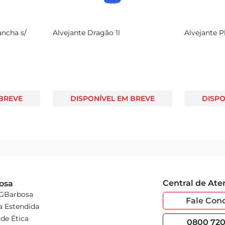
ancha s/
Alvejante Dragão 1l
Alvejante P
 BREVE
DISPONÍVEL EM BREVE
DISPO
Central de At
osa
 GBarbosa
Fale Con
a Estendida
de Ética
0800 720 