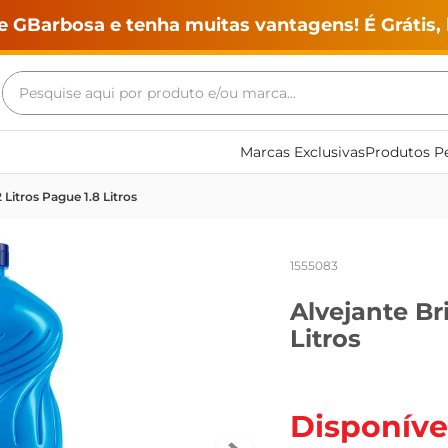
e GBarbosa e tenha muitas vantagens! É Grátis, 
Pesquise aqui por produto e/ou marca...
Termos mais buscados
Marcas Exclusivas
Produtos Pe
geladeira
 Litros Pague 1.8 Litros
maquina lavar
fogao
1555083
café
Alvejante Bri
cerveja
Litros
frango
vinho
leite
Disponíve
tv