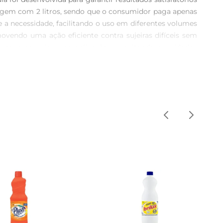
agem com 2 litros, sendo que o consumidor paga apenas 
e a necessidade, facilitando o uso em diferentes volumes 
vendo uma ação eficiente contra sujeiras difíceis sem 
a no manuseio e na aplicação, respeitando oscuidados 
 as possibilidades de uso sem causar danos ou desgaste 
es que buscam um produto confiável para o cuidado das 