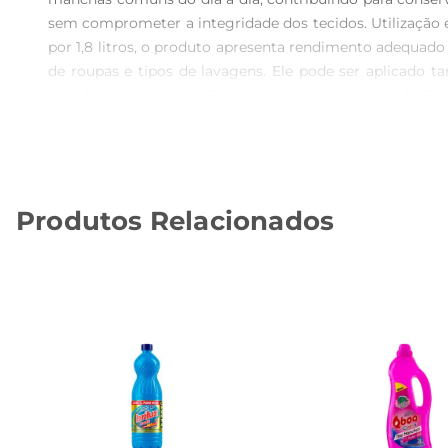
sem comprometer a integridade dos tecidos. Utilização
por 1,8 litros, o produto apresenta rendimento adequado 
de roupas e tipos de lavagens. Ele pode ser aplicado 
agredir os materiais. Segurança e compatibilidade O 
essenciais recomendados para manutenção das peças. Apr
excessivo. É adequado para manter a limpeza do cotidi
roupas em geral.
Produtos Relacionados