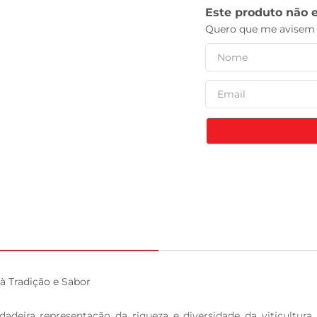
leite pó
 Tradição e Sabor

deira representação da riqueza e diversidade da viticultura