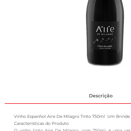
Descrição
Vinho Espanhol Aire De Milagro Tinto 750ml  Um Brinde à
Características do Produto  

O vinho tinto Aire De Milagro, com 750ml, é uma verda