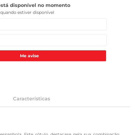
Me avise
Características
 espanhola. Este rótulo destacase pela sua combinação 