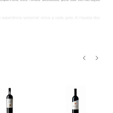
xperiência sensorial única a cada gole. A riqueza dos 
s espanhóis. Essa bebida é perfeita para acompanhar uma 
 seu jantar. 

as vinhas. Cada garrafa reflete o cuidado e a paixão com 
 inesquecível. 

igos ou uma comemoração em família. O Aire De Milagro 
 

ro ícone da enologia espanhola. Aprecie cada gole com a 