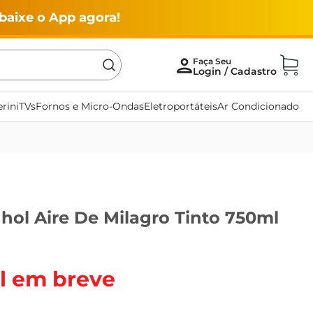
baixe o App agora!
rini
TVs
Fornos e Micro-Ondas
Eletroportáteis
Ar Condicionado
hol Aire De Milagro Tinto 750ml
l em breve