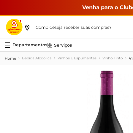
Venha para o Club
Como deseja receber suas compras?
Serviços
Bebida Alcoólica
Vinhos E Espumantes
Vinho Tinto
Vi