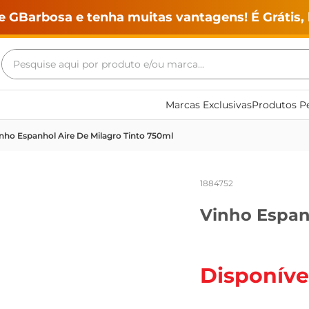
e GBarbosa e tenha muitas vantagens! É Grátis, 
Pesquise aqui por produto e/ou marca...
Termos mais buscados
Marcas Exclusivas
Produtos Pe
geladeira
nho Espanhol Aire De Milagro Tinto 750ml
maquina lavar
fogao
1884752
café
Vinho Espan
cerveja
frango
vinho
Disponíve
leite
tv