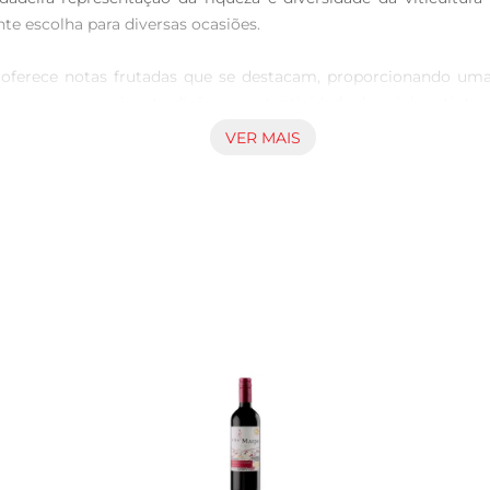
 escolha para diversas ocasiões. 

oferece notas frutadas que se destacam, proporcionando uma e
ara quem aprecia a tradição e a autenticidade dos vinhos tinto
maturados, ampliando assim as possibilidades de harmonização no
VER MAIS
nvite a explorar a cultura e a história da Espanha através de su
 qualidade que envolve o apreciador em uma experiência de sabor
os especiais, seja em um jantar romântico, uma reunião de am
egria e união, tornando suas atividades ainda mais memoráveis.
ilagro Tinto traz e descubra o prazer de degustar um verdadei
de e tradição.