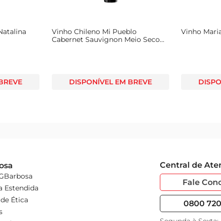
Natalina
Vinho Chileno Mi Pueblo
Vinho Maria
Cabernet Sauvignon Meio Seco
Tinto 750ml
 BREVE
DISPONÍVEL EM BREVE
DISPO
Central de At
osa
 GBarbosa
Fale Con
a Estendida
de Ética
0800 720 
s