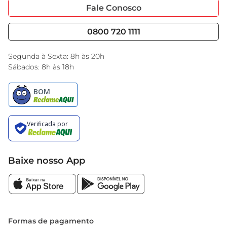
Portal do Fornecedo
Código de Ética
Fale Conosco
Nossas Lojas
Serviços
Cencosud Media
Blog GBarbosa
0800 720 1111
Black Friday
Encarte do Dia
Segunda à Sexta: 8h às 20h
Sábados: 8h às 18h
Baixe nosso App
Formas de pagamento