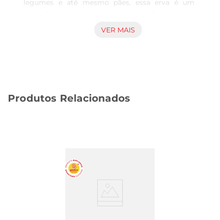
legumes e até mesmo pães, essa erva é um 
ingrediente versátil que pode transformar suas 
receitas do dia a dia em verdadeiras experiências 
VER MAIS
gastronômicas. Com seu frescor, o alecrim é 
perfeito para quem busca realçar o sabor dos 
alimentos de maneira natural e saudável.

Benefícios e propriedades  

Além deseu uso culinário, o alecrim possui 
Produtos Relacionados
diversas propriedades benéficas à saúde. É 
conhecido por suas propriedades antioxidantes e 
antiinflamatórias, que podem auxiliar na digestão 
e promover o bemestar geral. Incorporar o 
alecrim fresco em sua alimentação pode ser uma 
maneira saborosa de cuidar da sua saúde, 
trazendo não apenas sabor, mas também 
benefícios nutricionais.

Dicas de uso  

Para aproveitar ao máximo o alecrim fresco, 
recomendase utilizálo em sua forma natural, 