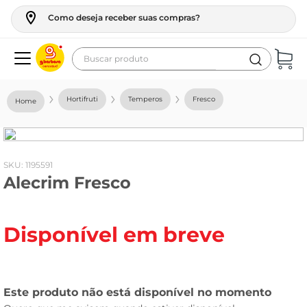
Como deseja receber suas compras?
Buscar produto
Termos mais buscados
Hortifruti
Temperos
Fresco
geladeira
maquina lavar
fogao
:
1195591
Alecrim Fresco
café
cerveja
Disponível em breve
frango
leite
vinho
leite pó