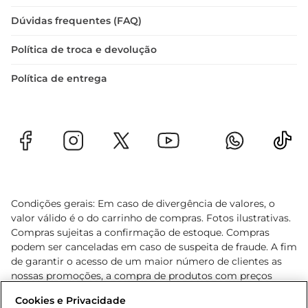
Dúvidas frequentes (FAQ)
Política de troca e devolução
Política de entrega
Condições gerais: Em caso de divergência de valores, o
valor válido é o do carrinho de compras. Fotos ilustrativas.
Compras sujeitas a confirmação de estoque. Compras
podem ser canceladas em caso de suspeita de fraude. A fim
de garantir o acesso de um maior número de clientes as
nossas promoções, a compra de produtos com preços
promocionais poderá ter sua quantidade limitada por
Cookies e Privacidade
cliente. Os preços, ofertas e condições são exclusivos para