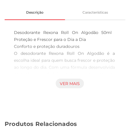
Descrição
Características
Desodorante Rexona Roll On Algodão 50ml  
Proteção e Frescor para o Dia a Dia

Conforto e proteção duradouros  

O desodorante Rexona Roll On Algodão é a 
escolha ideal para quem busca frescor e proteção 
ao longo do dia. Com uma fórmula desenvolvida 
para oferecer eficácia contra o mau odor, ele 
proporciona uma sensação de limpeza e 
VER MAIS
conforto, permitindo que você se sinta confiante 
em todas as situações. Sua embalagem de 50ml 
é prática e perfeita para levar na bolsa ou na 
mochila, garantindo que você esteja sempre 
preparado.

Produtos Relacionados
Fórmula suave e eficaz  
