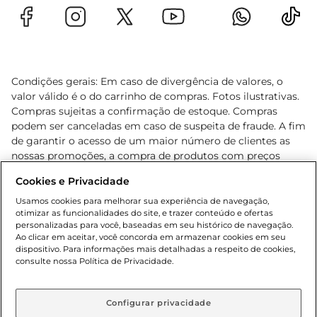
Condições gerais: Em caso de divergência de valores, o
valor válido é o do carrinho de compras. Fotos ilustrativas.
Compras sujeitas a confirmação de estoque. Compras
podem ser canceladas em caso de suspeita de fraude. A fim
de garantir o acesso de um maior número de clientes as
nossas promoções, a compra de produtos com preços
promocionais poderá ter sua quantidade limitada por
Cookies e Privacidade
cliente. Os preços, ofertas e condições são exclusivos para
o e-commerce e válidos durante o dia de hoje, podendo
Usamos cookies para melhorar sua experiência de navegação,
otimizar as funcionalidades do site, e trazer conteúdo e ofertas
sofrer alterações sem prévia notificação. Proibida a venda
personalizadas para você, baseadas em seu histórico de navegação.
de bebidas alcoólicas para menores de 18 anos, conforme
Ao clicar em aceitar, você concorda em armazenar cookies em seu
Lei n.º 8069/90, art. 81, inciso II (Estatuto da Criança e do
dispositivo. Para informações mais detalhadas a respeito de cookies,
Adolescente). Preços e condições exclusivos para o
consulte nossa Política de Privacidade.
www.gbarbosa.com.br
, podendo sofrer alterações sem
aviso prévio. O valor mínimo para as compras on-line é de
R$ 80,00.
Configurar privacidade