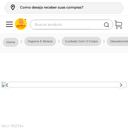
Como deseja receber suas compras?
Buscar produto
Termos mais buscados
Higiene E Beleza
Cuidado Com O Corpo
Desodorant
geladeira
maquina lavar
fogao
café
cerveja
frango
leite
vinho
:
1102734
leite pó