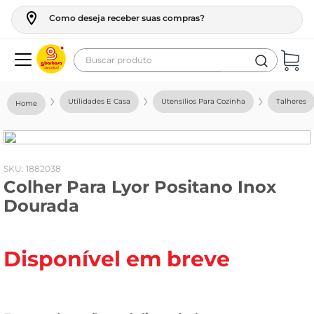
Como deseja receber suas compras?
Buscar produto
Termos mais buscados
Utilidades E Casa
Utensílios Para Cozinha
Talheres
geladeira
maquina lavar
fogao
:
1882038
Colher Para Lyor Positano Inox
café
Dourada
cerveja
frango
Disponível em breve
leite
vinho
leite pó