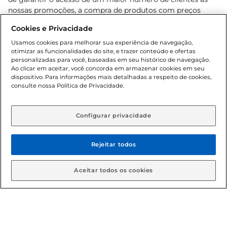
nossas promoções, a compra de produtos com preços
promocionais poderá ter sua quantidade limitada por
Cookies e Privacidade
cliente. Os preços, ofertas e condições são exclusivos para
o e-commerce e válidos durante o dia de hoje, podendo
Usamos cookies para melhorar sua experiência de navegação,
otimizar as funcionalidades do site, e trazer conteúdo e ofertas
sofrer alterações sem prévia notificação. Proibida a venda
personalizadas para você, baseadas em seu histórico de navegação.
de bebidas alcoólicas para menores de 18 anos, conforme
Ao clicar em aceitar, você concorda em armazenar cookies em seu
Lei n.º 8069/90, art. 81, inciso II (Estatuto da Criança e do
dispositivo. Para informações mais detalhadas a respeito de cookies,
Adolescente). Preços e condições exclusivos para o
consulte nossa Política de Privacidade.
www.gbarbosa.com.br
, podendo sofrer alterações sem
aviso prévio. O valor mínimo para as compras on-line é de
R$ 80,00.
Configurar privacidade
Rejeitar todos
© 2026 Copyright. Todos os direitos
reservados Gbarbosa.
Aceitar todos os cookies
Cencosud Brasil Comercial SA.CNPJ sob n° 39.346.861/0350-38 .
Sediada na Av. das Nações Unidas, 12.995, 21º andar, CEP: