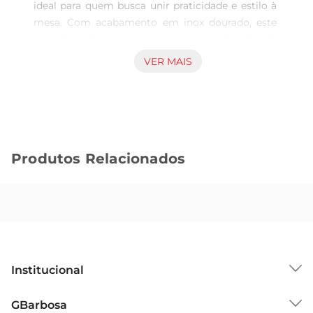
ideal para quem busca unir praticidade e estilo à 
mesa. Com acabamento em inox dourado, este 
utensílio não apenas cumpre sua função de 
servir, mas também adiciona um toque de 
VER MAIS
elegância a qualquer refeição. Seja emum jantar 
especial ou em um almoço casual, a colher 
Positano se destaca, tornando cada momento à 
mesa mais refinado.

Design e materiais de alta qualidade  

Produtos Relacionados
Produzida em aço inoxidável, a colher para servir 
Lyor Positano é resistente e durável, garantindo 
que você a utilize por muito tempo sem perder o 
brilho e a beleza. O design moderno e sofisticado 
combina com diferentes estilos de decoração, 
desde os mais clássicos até os contemporâneos. 
Seu acabamento em dourado proporciona um 
Institucional
visual luxuoso, ideal para quem apreciadetalhes 
que fazem a diferença.

Sobre o GBarbosa
GBarbosa
Versatilidade no uso  
