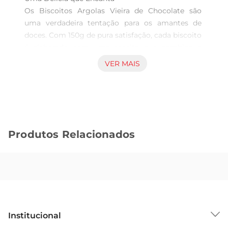
Os Biscoitos Argolas Vieira de Chocolate são 
uma verdadeira tentação para os amantes de 
doces. Com 150g de pura satisfação, cada biscoito 
é elaborado com uma receita que combina a 
crocância perfeita com o sabor intenso do 
VER MAIS
chocolate. Ideal para acompanhar um café ou um 
chá, esses biscoitos trazemum toque especial aos 
momentos de pausa e descontração.

Qualidade e Sabor em Cada Pacote

Produzidos com ingredientes selecionados, os 
Produtos Relacionados
Biscoitos Argolas Vieira garantem uma 
experiência gustativa única. A textura leve e a 
cobertura de chocolate proporcionam um prazer 
a cada mordida, fazendo com que sejam uma 
escolha perfeita para quem busca qualidade e 
sabor em um único produto. Além disso, são 
ideais para compartilhar com amigos e familiares 
Institucional
em diversas ocasiões, como festas, reuniões ou 