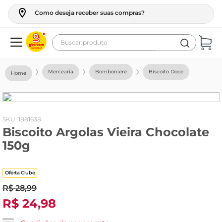
Como deseja receber suas compras?
Buscar produto
Termos mais buscados
Mercearia
Bomboniere
Biscoito Doce
geladeira
maquina lavar
fogao
:
1881638
Biscoito Argolas Vieira Chocolate
café
150g
cerveja
frango
Oferta Clube
leite
R$
28
,
99
R$
24
,
98
vinho
leite pó