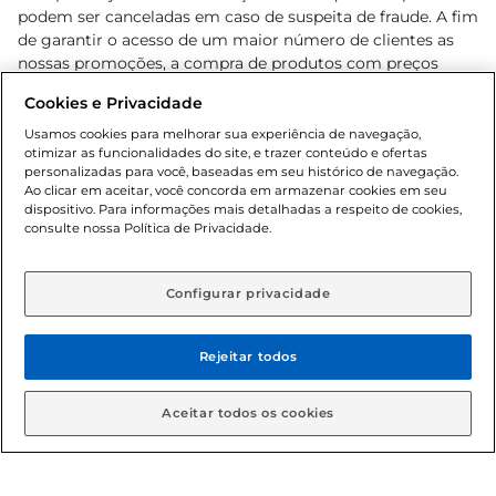
podem ser canceladas em caso de suspeita de fraude. A fim
de garantir o acesso de um maior número de clientes as
nossas promoções, a compra de produtos com preços
promocionais poderá ter sua quantidade limitada por
Cookies e Privacidade
cliente. Os preços, ofertas e condições são exclusivos para
o e-commerce e válidos durante o dia de hoje, podendo
Usamos cookies para melhorar sua experiência de navegação,
otimizar as funcionalidades do site, e trazer conteúdo e ofertas
sofrer alterações sem prévia notificação. Proibida a venda
personalizadas para você, baseadas em seu histórico de navegação.
de bebidas alcoólicas para menores de 18 anos, conforme
Ao clicar em aceitar, você concorda em armazenar cookies em seu
Lei n.º 8069/90, art. 81, inciso II (Estatuto da Criança e do
dispositivo. Para informações mais detalhadas a respeito de cookies,
Adolescente). Preços e condições exclusivos para o
consulte nossa Política de Privacidade.
www.gbarbosa.com.br
, podendo sofrer alterações sem
aviso prévio. O valor mínimo para as compras on-line é de
R$ 80,00.
Configurar privacidade
Rejeitar todos
© 2026 Copyright. Todos os direitos
reservados Gbarbosa.
Aceitar todos os cookies