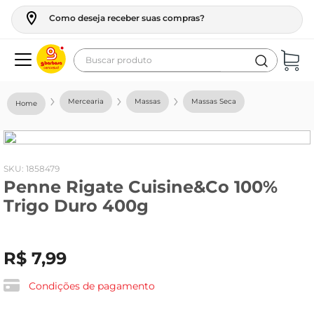
Como deseja receber suas compras?
Buscar produto
Termos mais buscados
Mercearia
Massas
Massas Seca
geladeira
maquina lavar
fogao
:
1858479
Penne Rigate Cuisine&Co 100%
café
Trigo Duro 400g
cerveja
frango
R$
7
,
99
vinho
leite
Condições de pagamento
tv