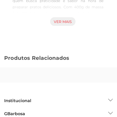
quem busca praticidade e sabor na hora de 
preparar pratos deliciosos. Com 400g de massa 
feita 100 de trigo durum, essa variedade de penne 
é perfeita para absorver molhos e temperos, 
VER MAIS
garantindo uma refeição saborosa e nutritiva. 
Sua textura rústica e formato característico 
tornam cada prato uma verdadeira experiência 
gastronômica.

Qualidade que faz a diferença

Produtos Relacionados
Produzido com trigo durum de alta qualidade, o 
Penne Rigate CuisineCo se destaca pela sua 
resistência ao cozimento, mantendo a forma ea 
al dente perfeita. Essa massa é ideal para diversas 
preparações, desde clássicos como penne à 
arrabbiata até saladas frias e gratinados. A 
versatilidade do penne permite que você crie 
Institucional
pratos variados que agradam a toda a família.

Sugestões de preparo

Sobre o GBarbosa
GBarbosa
Para um prato simples e delicioso, cozinhe o 
Grupo Cencosud