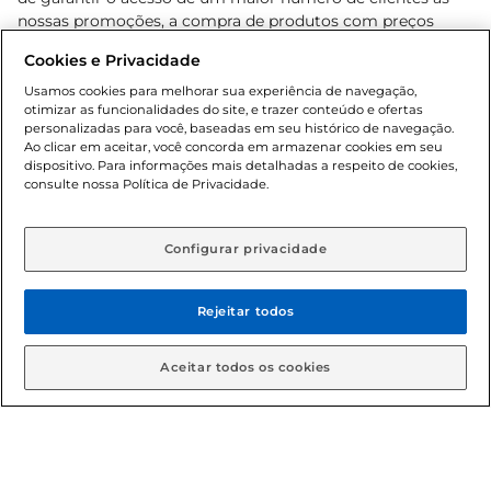
nossas promoções, a compra de produtos com preços
promocionais poderá ter sua quantidade limitada por
Cookies e Privacidade
cliente. Os preços, ofertas e condições são exclusivos para
o e-commerce e válidos durante o dia de hoje, podendo
Usamos cookies para melhorar sua experiência de navegação,
otimizar as funcionalidades do site, e trazer conteúdo e ofertas
sofrer alterações sem prévia notificação. Proibida a venda
personalizadas para você, baseadas em seu histórico de navegação.
de bebidas alcoólicas para menores de 18 anos, conforme
Ao clicar em aceitar, você concorda em armazenar cookies em seu
Lei n.º 8069/90, art. 81, inciso II (Estatuto da Criança e do
dispositivo. Para informações mais detalhadas a respeito de cookies,
Adolescente). Preços e condições exclusivos para o
consulte nossa Política de Privacidade.
www.gbarbosa.com.br
, podendo sofrer alterações sem
aviso prévio. O valor mínimo para as compras on-line é de
R$ 80,00.
Configurar privacidade
Rejeitar todos
© 2026 Copyright. Todos os direitos
reservados Gbarbosa.
Aceitar todos os cookies
Cencosud Brasil Comercial SA.CNPJ sob n° 39.346.861/0350-38 .
Sediada na Av. das Nações Unidas, 12.995, 21º andar, CEP: