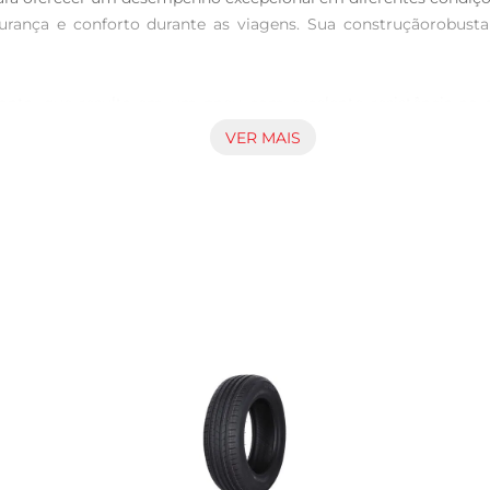
egurança e conforto durante as viagens. Sua construçãorobus
onta, que resulta em um pneu com excelente resistência ao d
duzindo a necessidade de trocas frequentes. Além disso, o XBRI 
VER MAIS
a todos os ocupantes do veículo.

 R15 88H TL Fastway C2. Seu desenho de banda de rodagem é 
As ranhuras profundas e bem distribuídas ajudam a canalizar a
e em curvas e frenagens.

neu é compatível com uma ampla gama de veículos, incluindo se
ica para motoristas que buscam eficiência. O pneu XBRI Fast