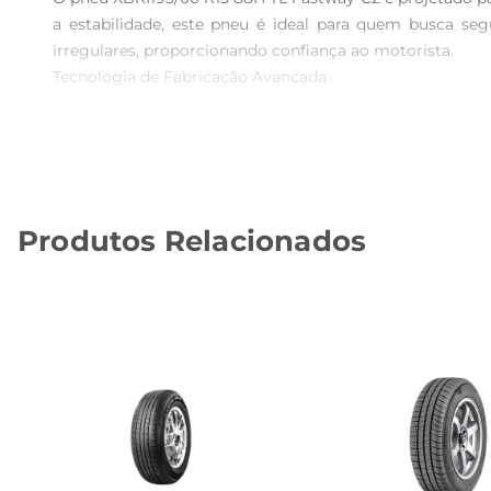
a estabilidade, este pneu é ideal para quem busca s
irregulares, proporcionando confiança ao motorista.

Tecnologia de Fabricação Avançada

Este modelo conta com tecnologia de fabricação de p
otimizada para garantir uma durabilidade prolongada, re
condução, oferecendo uma experiência mais tranquila par
Segurança em Primeiro Lugar

A segurança é uma prioridade com o pneu XBRI 195/60
Produtos Relacionados
condições molhadas, reduzindo orisco de aquaplanagem. 
se traduz em maior controle e estabilidade, especialment
Especificações Técnicas e Compatibilidade

Com medidas de 195/60 R15 e índice de carga 88H, este p
instalação e manutenção, tornandoo uma escolha prát
desempenho, segurança e conforto.