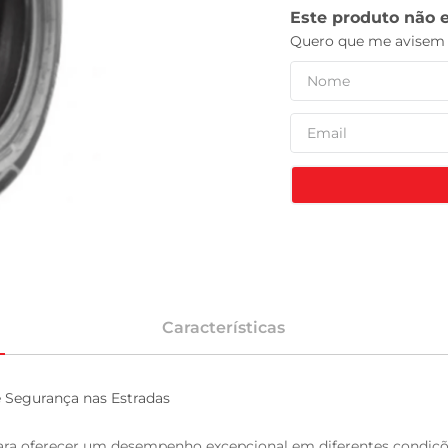
tv
Características
Segurança nas Estradas

ra oferecer um desempenho excepcional em diferentes condiçõe