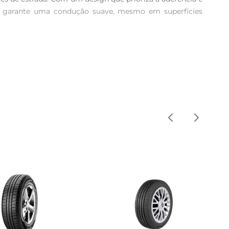
ta garante uma condução suave, mesmo em superfícies 
esgaste e à abrasão. A composição de sua borracha é 
Fastway C2 é projetado para minimizar o ruído durante a 
cuidadosamente elaborado para maximizar a tração em 
 água, garantindo um contato firme com a estrada. Isso 
dãs e hatchbacks. Sua construção tubeless TL facilita a 
way C2 é ideal para quem deseja um equilíbrio entre 