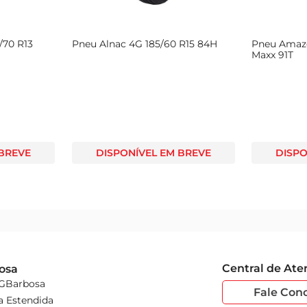
/70 R13
Pneu Alnac 4G 185/60 R15 84H
Pneu Amaze
Maxx 91T
 BREVE
DISPONÍVEL EM BREVE
DISPO
Central de At
osa
 GBarbosa
Fale Con
a Estendida