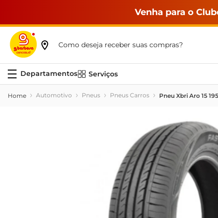
Venha para o Club
Como deseja receber suas compras?
Serviços
Automotivo
Pneus
Pneus Carros
Pneu Xbri Aro 15 19