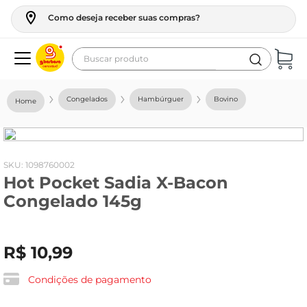
Como deseja receber suas compras?
Buscar produto
Termos mais buscados
Congelados
Hambúrguer
Bovino
geladeira
maquina lavar
fogao
:
1098760002
Hot Pocket Sadia X-Bacon
café
Congelado 145g
cerveja
frango
R$
10
,
99
vinho
leite
Condições de pagamento
tv