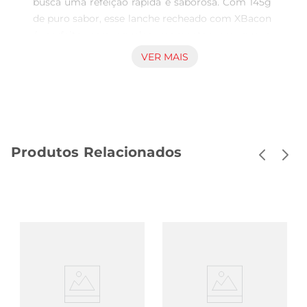
busca uma refeição rápida e saborosa. Com 145g 
de puro sabor, esse lanche recheado com XBacon 
é perfeito para aqueles momentos em que o 
tempo é curto, mas o desejo de uma refeição 
VER MAIS
gostosa não pode faltar. Seja no lanche da tarde, 
no jantar ou como um petisco, ele se destaca 
pela sua praticidade e pelo sabor irresistível.

Sabor que Encanta  

O Hot Pocket Sadia traz um recheio suculento de 
Produtos Relacionados
bacon, que proporciona um sabor marcante e 
delicioso a cada mordida. A combinação do 
bacon com a massa crocante resulta em uma 
experiência gastronômica que agrada a todos os 
paladares. É uma opção que pode ser apreciada 
em diversas ocasiões, seja emcasa, no trabalho 
ou em um encontro com amigos.

Fácil Preparo  

Preparar o Hot Pocket é extremamente simples e 
rápido. Ele pode ser aquecido no microondas ou 