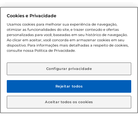
Dúvidas frequentes (FAQ)
Cookies e Privacidade
Política de troca e devolução
Usamos cookies para melhorar sua experiência de navegação,
otimizar as funcionalidades do site, e trazer conteúdo e ofertas
Política de entrega
personalizadas para você, baseadas em seu histórico de navegação.
Ao clicar em aceitar, você concorda em armazenar cookies em seu
dispositivo. Para informações mais detalhadas a respeito de cookies,
consulte nossa Política de Privacidade.
Configurar privacidade
Rejeitar todos
Condições gerais: Em caso de divergência de valores, o
valor válido é o do carrinho de compras. Fotos ilustrativas.
Aceitar todos os cookies
Compras sujeitas a confirmação de estoque. Compras
podem ser canceladas em caso de suspeita de fraude. A fim
de garantir o acesso de um maior número de clientes as
nossas promoções, a compra de produtos com preços
promocionais poderá ter sua quantidade limitada por
cliente. Os preços, ofertas e condições são exclusivos para