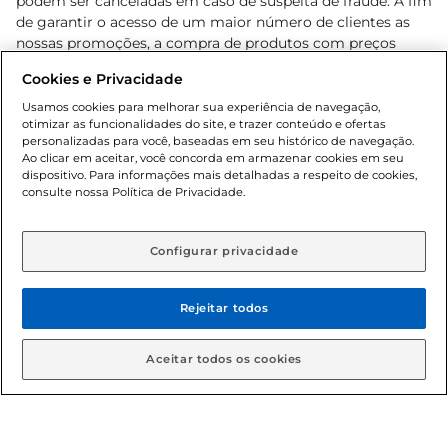
podem ser canceladas em caso de suspeita de fraude. A fim
de garantir o acesso de um maior número de clientes as
nossas promoções, a compra de produtos com preços
promocionais poderá ter sua quantidade limitada por
Cookies e Privacidade
cliente. Os preços, ofertas e condições são exclusivos para
o e-commerce e válidos durante o dia de hoje, podendo
Usamos cookies para melhorar sua experiência de navegação,
otimizar as funcionalidades do site, e trazer conteúdo e ofertas
sofrer alterações sem prévia notificação. Proibida a venda
personalizadas para você, baseadas em seu histórico de navegação.
de bebidas alcoólicas para menores de 18 anos, conforme
Ao clicar em aceitar, você concorda em armazenar cookies em seu
Lei n.º 8069/90, art. 81, inciso II (Estatuto da Criança e do
dispositivo. Para informações mais detalhadas a respeito de cookies,
Adolescente). Preços e condições exclusivos para o
consulte nossa Política de Privacidade.
www.gbarbosa.com.br
, podendo sofrer alterações sem
aviso prévio. O valor mínimo para as compras on-line é de
R$ 80,00.
Configurar privacidade
Rejeitar todos
© 2026 Copyright. Todos os direitos
reservados Gbarbosa.
Aceitar todos os cookies
Cencosud Brasil Comercial SA.CNPJ sob n° 39.346.861/0350-38 .