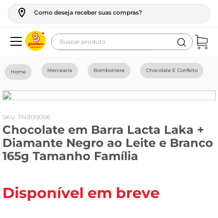
Como deseja receber suas compras?
Buscar produto
Termos mais buscados
Mercearia
Bomboniere
Chocolate E Confeito
geladeira
maquina lavar
fogao
:
1749139006
Chocolate em Barra Lacta Laka +
café
Diamante Negro ao Leite e Branco
cerveja
165g Tamanho Família
frango
leite
Disponível em breve
vinho
leite pó