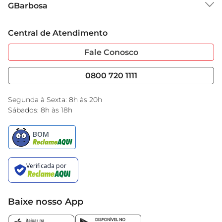
GBarbosa
Grupo Cencosud
Trabalhe Conosco
Cartão GBarbosa
Central de Atendimento
Sobre Privacidade
Garantia Estendida
Portal do Fornecedo
Código de Ética
Fale Conosco
Nossas Lojas
Serviços
Cencosud Media
Blog GBarbosa
0800 720 1111
Black Friday
Encarte do Dia
Segunda à Sexta: 8h às 20h
Sábados: 8h às 18h
Baixe nosso App