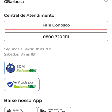
GBarbosa
Grupo Cencosud
Trabalhe Conosco
Cartão GBarbosa
Central de Atendimento
Sobre Privacidade
Garantia Estendida
Portal do Fornecedo
Código de Ética
Fale Conosco
Nossas Lojas
Serviços
Cencosud Media
Blog GBarbosa
0800 720 1111
Black Friday
Encarte do Dia
Segunda à Sexta: 8h às 20h
Sábados: 8h às 18h
Baixe nosso App