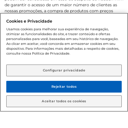
de garantir o acesso de um maior número de clientes as
nossas promoções, a compra de produtos com preços
promocionais poderá ter sua quantidade limitada por
Cookies e Privacidade
cliente. Os preços, ofertas e condições são exclusivos para
o e-commerce e válidos durante o dia de hoje, podendo
Usamos cookies para melhorar sua experiência de navegação,
otimizar as funcionalidades do site, e trazer conteúdo e ofertas
sofrer alterações sem prévia notificação. Proibida a venda
personalizadas para você, baseadas em seu histórico de navegação.
de bebidas alcoólicas para menores de 18 anos, conforme
Ao clicar em aceitar, você concorda em armazenar cookies em seu
Lei n.º 8069/90, art. 81, inciso II (Estatuto da Criança e do
dispositivo. Para informações mais detalhadas a respeito de cookies,
Adolescente). Preços e condições exclusivos para o
consulte nossa Política de Privacidade.
www.gbarbosa.com.br
, podendo sofrer alterações sem
aviso prévio. O valor mínimo para as compras on-line é de
R$ 80,00.
Configurar privacidade
Rejeitar todos
© 2026 Copyright. Todos os direitos
reservados Gbarbosa.
Aceitar todos os cookies
Cencosud Brasil Comercial SA.CNPJ sob n° 39.346.861/0350-38 .