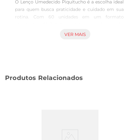
O Lenço Umedecido Piquitucho é a escolha ideal 
para quem busca praticidade e cuidado em sua 
rotina. Com 60 unidades em um formato 
compacto e fácil de transportar, esses lenços são 
perfeitos para levar na bolsa, no carro ou em 
VER MAIS
viagens. Sua fórmula suave proporciona uma 
limpeza eficaz, ideal para o rosto e as mãos, 
garantindo frescor e conforto em qualquer 
situação.

Qualidade e Versatilidade  

Produtos Relacionados
Desenvolvidos com materiais de alta qualidade, 
os lenços umedecidos Piquitucho são 
dermatologicamente testados, oferecendo 
segurança para todos os tipos de pele, inclusive 
as mais sensíveis. A umidade balanceada dos 
lenços proporciona uma sensação agradável e 
refrescante, tornandoos uma excelente opção 
para o uso diário, seja em casa, no trabalho ou em 
passeios.
