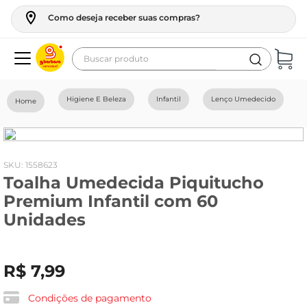
Como deseja receber suas compras?
Buscar produto
Termos mais buscados
Higiene E Beleza
Infantil
Lenço Umedecido
geladeira
maquina lavar
fogao
:
1558623
Toalha Umedecida Piquitucho
café
Premium Infantil com 60
cerveja
Unidades
frango
leite
R$
7
,
99
vinho
Condições de pagamento
leite pó